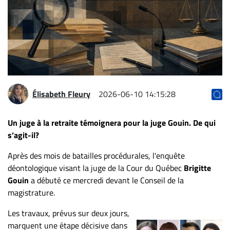
Archives
CARRIÈRE
ET
EMPLOIS
AVOCATS
Élisabeth Fleury
2026-06-10 14:15:28
ET
JURISTES
Un juge à la retraite témoignera pour la juge Gouin. De qui
s’agit-il?
Offres
d'emploi
Après des mois de batailles procédurales, l'enquête
Formation
déontologique visant la juge de la Cour du Québec
Brigitte
Continue
Gouin
a débuté ce mercredi devant le Conseil de la
Métiers
magistrature.
Scoop?
Les travaux, prévus sur deux jours,
marquent une étape décisive dans
CABINETS