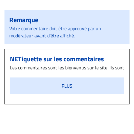
Remarque
Votre commentaire doit être approuvé par un
modérateur avant d’être affiché.
NETiquette sur les commentaires
Les commentaires sont les bienvenus sur le site. Ils sont
validés par la Rédaction avant d’être publiés et exclus
s’ils présentent un caractère injurieux, raciste ou
PLUS
diffamatoire. Si malgré cette politique de modération,
un commentaire publié sur le site vous dérange, prenez
immédiatement contact par courriel (info@droit-
inc.com) avec la Rédaction. Si votre demande apparait
légitime, le commentaire sera retiré sur le champ. Vous
pouvez également utiliser l’espace dédié aux
commentaires pour publier, dans les mêmes conditions