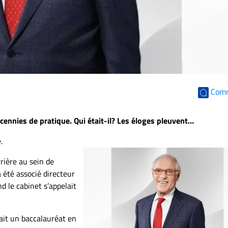
Com
écennies de pratique. Qui était-il? Les éloges pleuvent…
.
rrière au sein de
 a été associé directeur
 le cabinet s’appelait
it un baccalauréat en