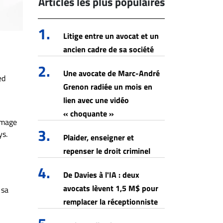
Articles les plus populaires
1.
Litige entre un avocat et un
ancien cadre de sa société
2.
Une avocate de Marc-André
ed
Grenon radiée un mois en
lien avec une vidéo
« choquante »
mmage
3.
ys.
Plaider, enseigner et
repenser le droit criminel
4.
De Davies à l'IA : deux
avocats lèvent 1,5 M$ pour
 sa
remplacer la réceptionniste