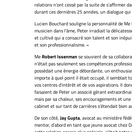
relations n’ont cessé par la suite de s’affirmer d
durant ces dernières 25 années, un dialogue qui 
Lucien Bouchard souligne la personnalité de Me 
musicien dans l’âme, Peter irradiait la délicate
et cultivé qui a consacré son talent et son inépu
et son professionnalisme. »
Me
Robert Issenman
se souvient de sa collabora
n'était pas seulement ses compétences professio
possédait une énergie débordante, un enthousias
importe à quel point il était occupé, il semblait t
vos centres d’intérêt et de vos aspirations. Il do
faisaient de Peter un associé gérant extraordinair
mais par sa chaleur, ses encouragements et une c
cabinet et sur tant de carrières s’étendait bien a
De son côté,
Jay Gupta
, avocat au ministère fédér
mentor, d’abord en tant que jeune avocat chez D
cette relation encore plus spéciale, c’était no