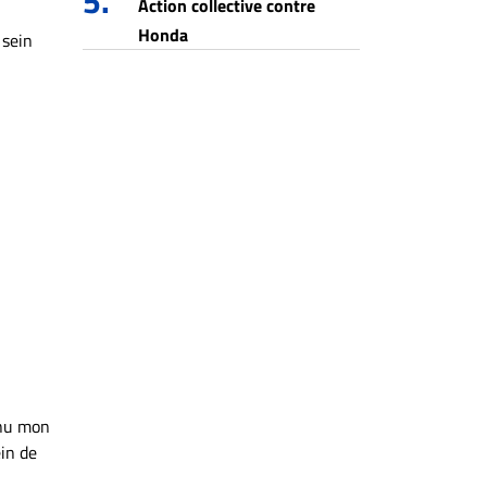
5.
Action collective contre
Honda
 sein
enu mon
ein de