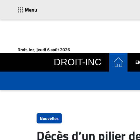
Menu
ACTUALITÉS
Accueil
Droit-inc, jeudi 6 août 2026
En
DROIT-INC
E
Continu
Nominations
Bureaux
Conseillers
Juridiques
Campus
Carrière
Nouvelles
Archives
Décès d’un pilier d
CARRIÈRE