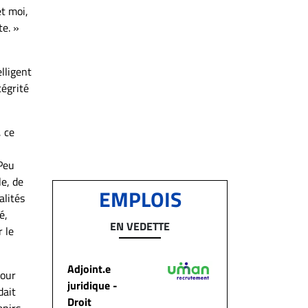
et moi,
te. »
lligent
tégrité
, ce
 Peu
le, de
EMPLOIS
alités
é,
EN VEDETTE
 le
Adjoint.e
pour
juridique -
dait
Droit
enirs