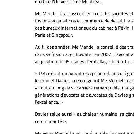
droit de l’Université de Montréal.
À
propos
Me Mendell était associé en droit des sociétés et
Infolettre
fusions-acquisitions et commerce de détail. Il a 
des bureaux internationaux du cabinet à Pékin,
S’abonner
Paris et Singapour.
FAQ
Au fil des années, Me Mendell a conseillé des t
Politique de
dans sa fusion avec Bowater en 2007. L’avocat a
confidentialité
acquisition de 95 usines d'emballage de Rio Tint
« Peter était un avocat exceptionnel, un collèg
le cabinet Davies, en soulignant Me Mendell a ac
« Tout au long de sa carrière remarquable, il a ga
générations d’avocats et d’avocates de Davies 
l’excellence. »
Davies salue aussi « sa chaleur humaine, sa génér
communauté ».
Me Peter Mendell avait joué un rôle de mentor p