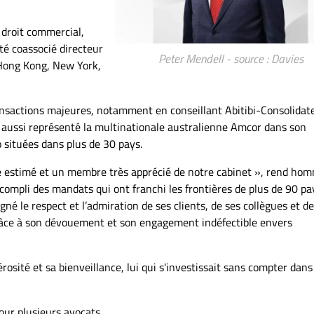
 droit commercial,
été coassocié directeur
Peter Mendell - source : Davies
 Hong Kong, New York,
ransactions majeures, notamment en conseillant Abitibi-Consolidat
 aussi représenté la multinationale australienne Amcor dans son
o situées dans plus de 30 pays.
ue estimé et un membre très apprécié de notre cabinet », rend ho
compli des mandats qui ont franchi les frontières de plus de 90 pa
gné le respect et l’admiration de ses clients, de ses collègues et de
grâce à son dévouement et son engagement indéfectible envers
osité et sa bienveillance, lui qui s'investissait sans compter dans
our plusieurs avocats.