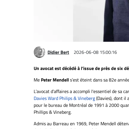
Espace
entreprises
Page
entreprises
Publier
un
Didier Bert
2026-06-08 15:00:16
emploi
Publicité
Un avocat est décédé à l’issue de près de six d
Solutions de
Me
Peter Mendell
s’est éteint dans sa 82e année
recrutements
TROUVEZ-
L’avocat d’affaires a accompli l'essentiel de sa ca
Davies Ward Philips & Vineberg
(Davies), dont il
NOUS
pour le bureau de Montréal de 1991 à 2000 quand
Phillips & Vineberg.
Nous
joindre
Admis au Barreau en 1969, Peter Mendell détena