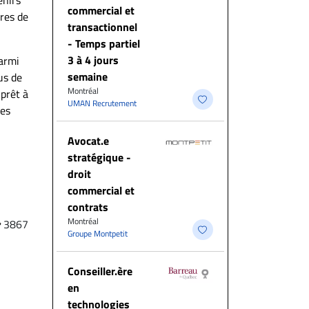
commercial et
res de
transactionnel
- Temps partiel
3 à 4 jours
parmi
semaine
us de
Montréal
 prêt à
UMAN Recrutement
les
Avocat.e
stratégique -
droit
commercial et
contrats
Montréal
3867
Groupe Montpetit
Conseiller.ère
en
technologies