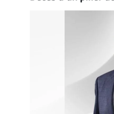
ET
EMPLOIS
AVOCATS
ET
JURISTES
Offres
d'emploi
Formation
Continue
Métiers
Scoop?
CABINETS
ET
ENTREPRISES