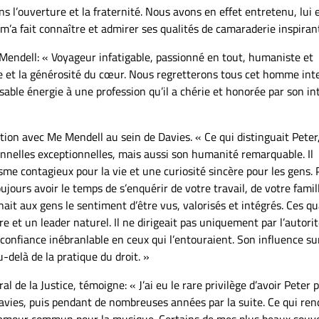
ans l’ouverture et la fraternité. Nous avons en effet entretenu, lui 
m’a fait connaître et admirer ses qualités de camaraderie inspiran
Mendell: « Voyageur infatigable, passionné en tout, humaniste et
sse et la générosité du cœur. Nous regretterons tous cet homme inte
isable énergie à une profession qu’il a chérie et honorée par son in
tion avec Me Mendell au sein de Davies. « Ce qui distinguait Peter
nnelles exceptionnelles, mais aussi son humanité remarquable. Il
me contagieux pour la vie et une curiosité sincère pour les gens.
oujours avoir le temps de s’enquérir de votre travail, de votre famil
nnait aux gens le sentiment d’être vus, valorisés et intégrés. Ces qu
e et un leader naturel. Il ne dirigeait pas uniquement par l’autorit
onfiance inébranlable en ceux qui l’entouraient. Son influence sur
u-delà de la pratique du droit. »
al de la Justice, témoigne: « J’ai eu le rare privilège d’avoir Peter 
avies, puis pendant de nombreuses années par la suite. Ce qui ren
tre amour commun pour la musique. Certains de mes plus beaux souv