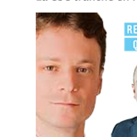
ET
EMPLOIS
AVOCATS
ET
JURISTES
Offres
d'emploi
Formation
Continue
Métiers
Scoop?
CABINETS
ET
ENTREPRISES