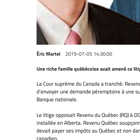
Espace
entreprises
Page
entreprises
Publier
un
Éric Martel
2019-07-05 14:30:00
emploi
Une riche famille québécoise avait amené ce lit
Publicité
Solutions de
La Cour suprême du Canada a tranché: Revenu
recrutements
d’envoyer une demande péremptoire à une suc
TROUVEZ-
Banque nationale.
NOUS
Le litige opposait Revenu du Québec (RQ) à D
installée en Alberta. Revenu Québec soupçonn
Nous
devait payer ses impôts au Québec et non dan
joindre
canadien.