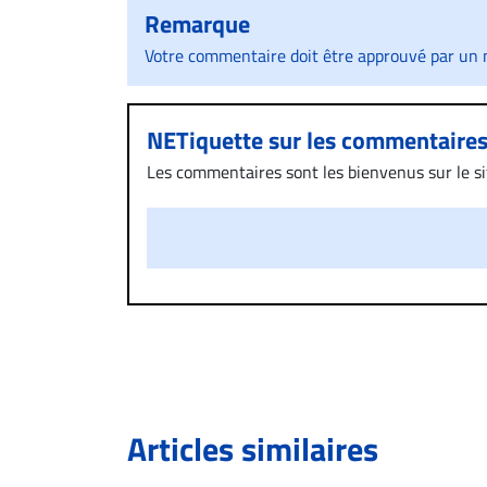
Remarque
Votre commentaire doit être approuvé par un m
NETiquette sur les commentaire
Les commentaires sont les bienvenus sur le site
présentent un caractère injurieux, raciste ou
publié sur le site vous dérange, prenez imméd
Si votre demande apparait légitime, le commen
l’espace dédié aux commentaires pour publier,
Bien à vous,
La Rédaction de Droit-inc.com
Articles similaires