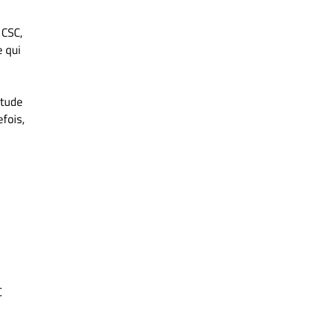
 CSC,
 qui
itude
fois,
C
.