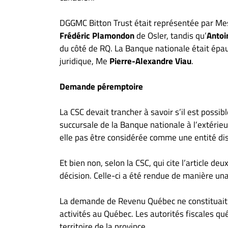
À
propos
DGGMC Bitton Trust était représentée par M
Infolettre
Frédéric Plamondon
de Osler, tandis qu’
Antoi
du côté de RQ. La Banque nationale était épau
S’abonner
juridique, Me
Pierre-Alexandre Viau
.
FAQ
Politique de
Demande péremptoire
confidentialité
La CSC devait trancher à savoir s’il est pos
succursale de la Banque nationale à l’extérie
elle pas être considérée comme une entité dis
Et bien non, selon la CSC, qui cite l’article d
décision. Celle-ci a été rendue de manière un
La demande de Revenu Québec ne constituait pa
activités au Québec. Les autorités fiscales qué
territoire de la province.