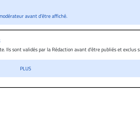
odérateur avant d’être affiché.
s
. Ils sont validés par la Rédaction avant d’être publiés et exclus s’
 diffamatoire. Si malgré cette politique de modération, un comment
iatement contact par courriel (info@droit-inc.com) avec la Rédacti
PLUS
taire sera retiré sur le champ. Vous pouvez également utiliser
 dans les mêmes conditions de validation, un droit de réponse.