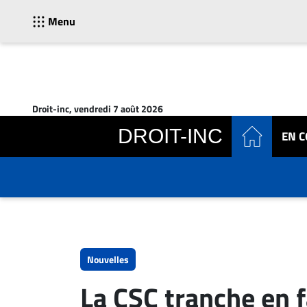
Menu
ACTUALITÉS
Accueil
Droit-inc, vendredi 7 août 2026
En
DROIT-INC
EN 
Continu
Nominations
Bureaux
Conseillers
Juridiques
Campus
Carrière
Nouvelles
Archives
La CSC tranche en 
CARRIÈRE