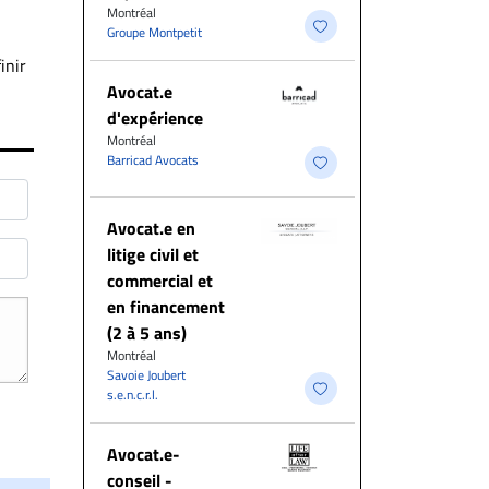
Montréal
Groupe Montpetit
inir
Avocat.e
d'expérience
Montréal
Barricad Avocats
Avocat.e en
litige civil et
commercial et
en financement
(2 à 5 ans)
Montréal
Savoie Joubert
s.e.n.c.r.l.
​Avocat.e-
conseil -