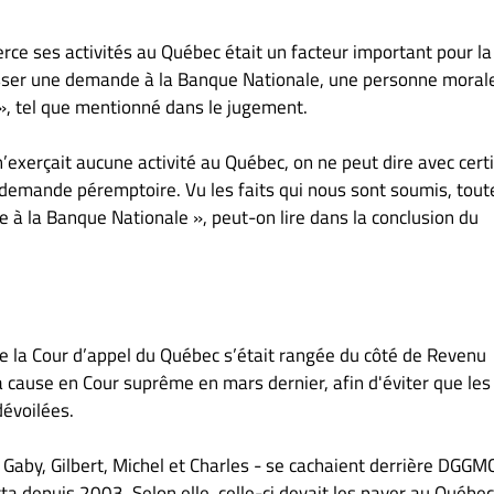
erce ses activités au Québec était un facteur important pour la
sser une demande à la Banque Nationale, une personne morale
re », tel que mentionné dans le jugement.
’exerçait aucune activité au Québec, on ne peut dire avec cert
e demande péremptoire. Vu les faits qui nous sont soumis, toute
 à la Banque Nationale », peut-on lire dans la conclusion du
e la Cour d’appel du Québec s’était rangée du côté de Revenu
 cause en Cour suprême en mars dernier, afin d'éviter que les
dévoilées.
, Gaby, Gilbert, Michel et Charles - se cachaient derrière DGGM
ta depuis 2003. Selon elle, celle-ci devait les payer au Québec