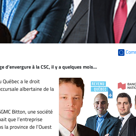
Com
ige d’envergure à la CSC, il y a quelques mois…
 Québec a le droit
cursale albertaine de la
GGMC Bitton, une société
ait que l’entreprise
s la province de l’Ouest