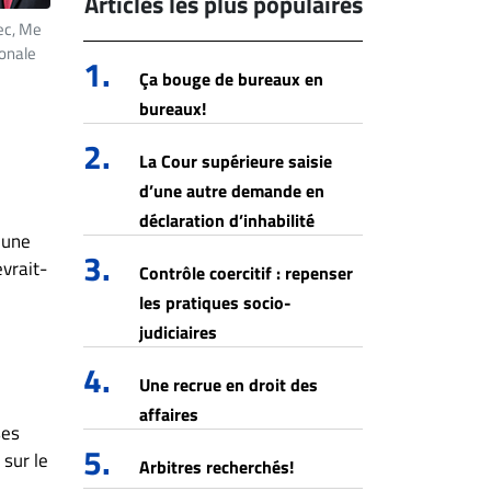
Articles les plus populaires
ec, Me
ionale
1.
Ça bouge de bureaux en
bureaux!
2.
La Cour supérieure saisie
d’une autre demande en
déclaration d’inhabilité
 une
3.
vrait-
Contrôle coercitif : repenser
les pratiques socio-
judiciaires
4.
Une recrue en droit des
affaires
ses
5.
 sur le
Arbitres recherchés!