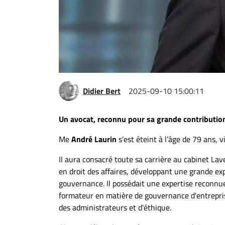
Espace
entreprises
Page
entreprises
Publier
un
Didier Bert
2025-09-10 15:00:11
emploi
Publicité
Un avocat, reconnu pour sa grande contribution
Solutions de
Me
André Laurin
s’est éteint à l’âge de 79 ans, 
recrutements
TROUVEZ-
Il aura consacré toute sa carrière au cabinet Lave
en droit des affaires, développant une grande ex
NOUS
gouvernance. Il possédait une expertise reconnu
formateur en matière de gouvernance d'entrepris
Nous
des administrateurs et d'éthique.
joindre