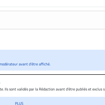
odérateur avant d’être affiché.
s
. Ils sont validés par la Rédaction avant d’être publiés et exclus s’
 diffamatoire. Si malgré cette politique de modération, un comment
iatement contact par courriel (info@droit-inc.com) avec la Rédacti
PLUS