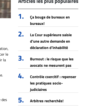
Articles les plus populaires
1.
Ça bouge de bureaux en
bureaux!
2.
La Cour supérieure saisie
d’une autre demande en
déclaration d’inhabilité
ation,
cer le
3.
Burnout : le risque que les
r la
avocats ne mesurent pas
4.
e.
Contrôle coercitif : repenser
les pratiques socio-
judiciaires
5.
e des
Arbitres recherchés!