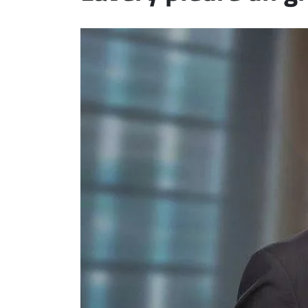
ET
EMPLOIS
AVOCATS
ET
JURISTES
Offres
d'emploi
Formation
Continue
Métiers
Scoop?
CABINETS
ET
ENTREPRISES