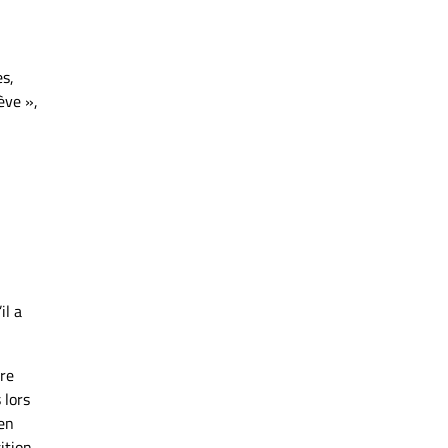
es,
ève »,
il a
tre
 lors
 en
ition