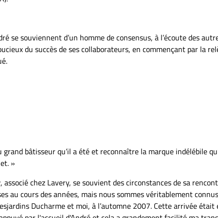
ndré se souviennent d’un homme de consensus, à l’écoute des autr
oucieux du succès de ses collaborateurs, en commençant par la rel
ué.
rand bâtisseur qu’il a été et reconnaître la marque indélébile qu’
et. »
r
, associé chez Lavery, se souvient des circonstances de sa rencon
rises au cours des années, mais nous sommes véritablement connus
esjardins Ducharme et moi, à l’automne 2007. Cette arrivée était
ppuyé par l'accueil d'André et cela a grandement facilité ma trans