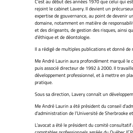
C’est au début des années 1970 que celui qui est
À
rejoint le cabinet Lavery. Il devient un précurse
propos
expertise de gouvernance, au point de devenir u
Infolettre
domaine, notamment en matière de responsabili
S’abonner
et des dirigeants, de gestion des risques, ainsi q
d’éthique et de déontologie.
FAQ
Politique de
Il a rédigé de multiples publications et donné d
confidentialité
Me André Laurin aura profondément marqué le cab
puis associé directeur de 1992 à 2000. Il travail
développement professionnel, et à mettre en plac
pratique.
Sous sa direction, Lavery connaît un développeme
Me André Laurin a été président du conseil d’adm
d’administration de l’Université de Sherbrooke et
L’avocat a été le président du comité consultatif 
comptables professionnels agréés du Québec (CP