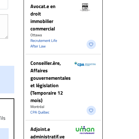
Avocat.e en
droit
immobilier
commercial
Ottawa
Recrutement Life
After Law
Conseiller.ère,
Affaires
gouvernementales
et législation
(Temporaire 12
mois)
Montréal
CPA Québec
ils
aire
Adjoint.e
on.
administratif.ve