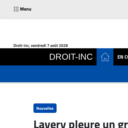
Menu
ACTUALITÉS
Accueil
Droit-inc, vendredi 7 août 2026
En
DROIT-INC
EN 
Continu
Nominations
Bureaux
Conseillers
Juridiques
Campus
Carrière
Nouvelles
Archives
Lavery pleure un g
CARRIÈRE