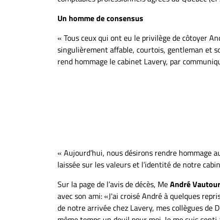
Un homme de consensus
« Tous ceux qui ont eu le privilège de côtoyer A
singulièrement affable, courtois, gentleman et s
rend hommage le cabinet Lavery, par communiq
« Aujourd’hui, nous désirons rendre hommage au g
laissée sur les valeurs et l’identité de notre cabin
Sur la page de l’avis de décès, Me
André Vautou
avec son ami: «J'ai croisé André à quelques rep
de notre arrivée chez Lavery, mes collègues de D
même temps un deuil pour moi. Je me suis senti a