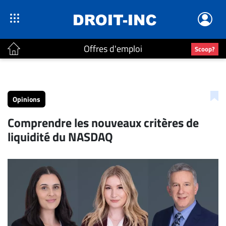
Offres d'emploi
Scoop?
ACTUALITÉS
Accueil
Opinions
En
Comprendre les nouveaux critères de
Continu
liquidité du NASDAQ
Nominations
Bureaux
Conseillers
Juridiques
Campus
Carrière