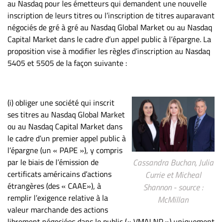
au Nasdaq pour les émetteurs qui demandent une nouvelle
ET
inscription de leurs titres ou l’inscription de titres auparavant
ENTREPRISES
négociés de gré à gré au Nasdaq Global Market ou au Nasdaq
Capital Market dans le cadre d’un appel public à l’épargne. La
Espace
proposition vise à modifier les règles d’inscription au Nasdaq
entreprises
5405 et 5505 de la façon suivante :
Page
entreprises
Publier
(i) obliger une société qui inscrit
un
ses titres au Nasdaq Global Market
emploi
ou au Nasdaq Capital Market dans
Publicité
le cadre d’un premier appel public à
Solutions de
l’épargne (un « PAPE »), y compris
recrutements
par le biais de l’émission de
Cassandra Buchan, Julia
certificats américains d’actions
Currie et Micheal
TROUVEZ-
étrangères (des « CAAE»), à
Shannon - source :
NOUS
remplir l’exigence relative à la
McMillan
valeur marchande des actions
librement négociées dans le public (« VMALNP ») uniquement