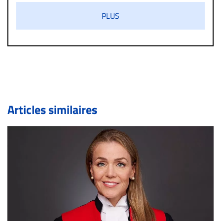
s’ils présentent un caractère injurieux, raciste ou
PLUS
diffamatoire. Si malgré cette politique de modération,
un commentaire publié sur le site vous dérange, prenez
immédiatement contact par courriel (info@droit-
inc.com) avec la Rédaction. Si votre demande apparait
légitime, le commentaire sera retiré sur le champ. Vous
pouvez également utiliser l’espace dédié aux
commentaires pour publier, dans les mêmes conditions
de validation, un droit de réponse.
Articles similaires
Bien à vous,
La Rédaction de Droit-inc.com