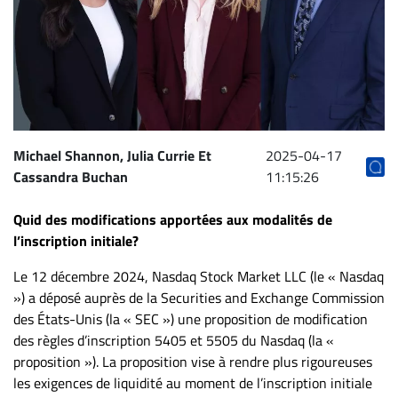
Archives
CARRIÈRE
ET
EMPLOIS
AVOCATS
Michael Shannon, Julia Currie Et
2025-04-17
Cassandra Buchan
11:15:26
ET
JURISTES
Quid des modifications apportées aux modalités de
Offres
l’inscription initiale?
d'emploi
Le 12 décembre 2024, Nasdaq Stock Market LLC (le « Nasdaq
Formation
») a déposé auprès de la Securities and Exchange Commission
Continue
des États-Unis (la « SEC ») une proposition de modification
Métiers
des règles d’inscription 5405 et 5505 du Nasdaq (la «
Scoop?
proposition »). La proposition vise à rendre plus rigoureuses
les exigences de liquidité au moment de l’inscription initiale
CABINETS