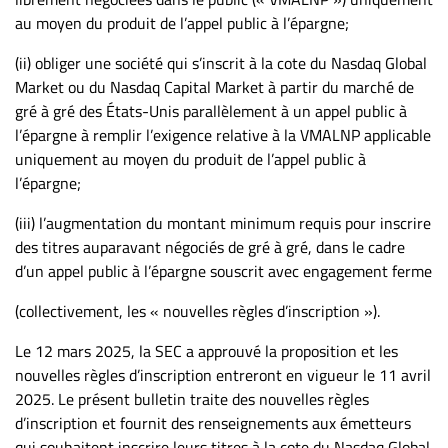
Nous
au moyen du produit de l’appel public à l’épargne;
joindre
À
(ii) obliger une société qui s’inscrit à la cote du Nasdaq Global
propos
Market ou du Nasdaq Capital Market à partir du marché de
gré à gré des États-Unis parallèlement à un appel public à
Infolettre
l’épargne à remplir l’exigence relative à la VMALNP applicable
S’abonner
uniquement au moyen du produit de l’appel public à
FAQ
l’épargne;
Politique de
(iii) l’augmentation du montant minimum requis pour inscrire
confidentialité
des titres auparavant négociés de gré à gré, dans le cadre
d’un appel public à l’épargne souscrit avec engagement ferme
(collectivement, les « nouvelles règles d’inscription »).
Le 12 mars 2025, la SEC a approuvé la proposition et les
nouvelles règles d’inscription entreront en vigueur le 11 avril
2025. Le présent bulletin traite des nouvelles règles
d’inscription et fournit des renseignements aux émetteurs
qui souhaitent inscrire leurs titres à la cote du Nasdaq Global