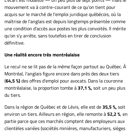
ET
mouvement va à contre-courant de ce qu'on tient pour
ENTREPRISES
acquis sur le marché de l'emploi juridique québécois, où la
maîtrise de l'anglais est depuis longtemps présentée comme
Espace
une condition d'accès aux postes les plus convoités. Il mérite
entreprises
qu'on s'y arrête, sans toutefois en tirer de conclusion
Page
définitive.
entreprises
Une réalité encore très montréalaise
Publier
un
Le recul ne se lit pas de la même façon partout au Québec. À
emploi
Montréal, l'anglais figure encore dans près des deux tiers
Publicité
(
64,5 %)
des offres d'emploi pour avocats. Dans la couronne
montréalaise, la proportion tombe à
37,1 %,
soit un peu plus
Solutions de
du tiers.
recrutements
TROUVEZ-
Dans la région de Québec et de Lévis, elle est de
35,5 %,
soit
environ un tiers. Ailleurs en région, elle remonte à
52,2 %
, en
NOUS
partie parce que ces marchés comptent des employeurs aux
clientèles variées (sociétés minières, manufacturiers, sièges