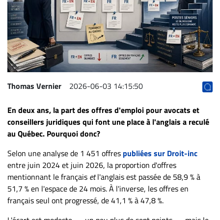
Archives
CARRIÈRE
ET
EMPLOIS
AVOCATS
Thomas Vernier
2026-06-03 14:15:50
ET
En deux ans, la part des offres d'emploi pour avocats et
JURISTES
conseillers juridiques qui font une place à l'anglais a reculé
Offres
au Québec. Pourquoi donc?
d'emploi
Selon une analyse de 1 451 offres
publiées sur Droit-inc
Formation
entre juin 2024 et juin 2026, la proportion d'offres
Continue
mentionnant le français
et
l'anglais est passée de 58,9 % à
Métiers
51,7 % en l'espace de 24 mois. À l'inverse, les offres en
Scoop?
français seul ont progressé, de 41,1 % à 47,8 %.
CABINETS
L'écart est modeste — un peu plus de sept points — mais le