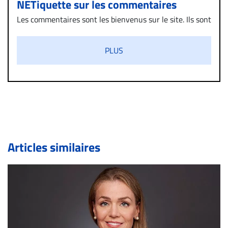
NETiquette sur les commentaires
Les commentaires sont les bienvenus sur le site. Ils sont
validés par la Rédaction avant d’être publiés et exclus
s’ils présentent un caractère injurieux, raciste ou
PLUS
diffamatoire. Si malgré cette politique de modération,
un commentaire publié sur le site vous dérange, prenez
immédiatement contact par courriel (info@droit-
inc.com) avec la Rédaction. Si votre demande apparait
légitime, le commentaire sera retiré sur le champ. Vous
pouvez également utiliser l’espace dédié aux
commentaires pour publier, dans les mêmes conditions
de validation, un droit de réponse.
Articles similaires
Bien à vous,
La Rédaction de Droit-inc.com