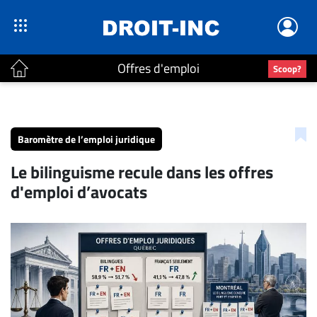
Offres d'emploi
Scoop?
ACTUALITÉS
Accueil
Baromètre de l’emploi juridique
En
Le bilinguisme recule dans les offres
Continu
d'emploi d’avocats
Nominations
Bureaux
Conseillers
Juridiques
Campus
Carrière