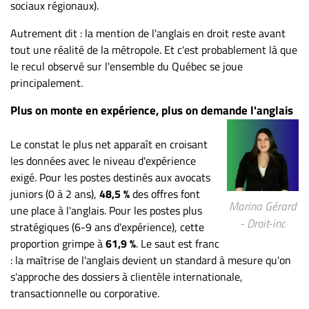
Nous
sociaux régionaux).
joindre
Autrement dit : la mention de l'anglais en droit reste avant
À
tout une réalité de la métropole. Et c'est probablement là que
propos
le recul observé sur l'ensemble du Québec se joue
Infolettre
principalement.
S’abonner
Plus on monte en expérience, plus on demande l'anglais
FAQ
Politique de
Le constat le plus net apparaît en croisant
confidentialité
les données avec le niveau d'expérience
exigé. Pour les postes destinés aux avocats
juniors (0 à 2 ans),
48,5 %
des offres font
Marina Gérard
une place à l'anglais. Pour les postes plus
- Droit-inc
stratégiques (6-9 ans d'expérience), cette
proportion grimpe à
61,9 %
. Le saut est franc
: la maîtrise de l'anglais devient un standard à mesure qu'on
s'approche des dossiers à clientèle internationale,
transactionnelle ou corporative.