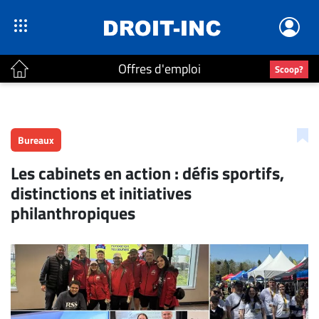
Offres d'emploi
Scoop?
ACTUALITÉS
Accueil
Bureaux
En
Les cabinets en action : défis sportifs,
Continu
distinctions et initiatives
Nominations
philanthropiques
Bureaux
Conseillers
Juridiques
Campus
Carrière