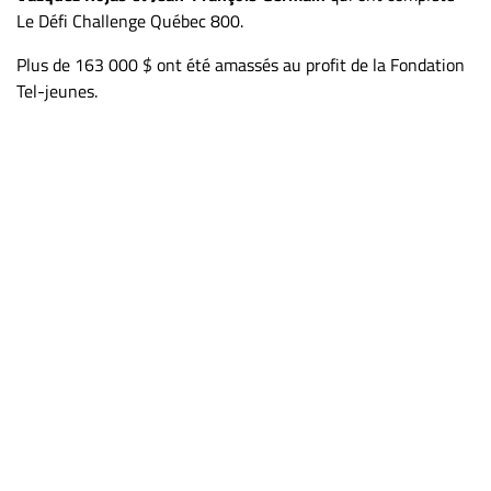
ET
Le Défi Challenge Québec 800.
ENTREPRISES
Plus de 163 000 $ ont été amassés au profit de la Fondation
Espace
Tel-jeunes.
entreprises
Page
entreprises
Publier
un
emploi
Publicité
Solutions de
recrutements
TROUVEZ-
NOUS