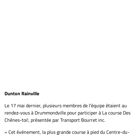
Nous
joindre
À
propos
Infolettre
S’abonner
FAQ
Politique de
confidentialité
Dunton Rainville
Le 17 mai dernier, plusieurs membres de l'équipe étaient au
rendez-vous à Drummondville pour participer à La course Des
Chênes-toi!, présentée par Transport Bourret inc.
« Cet événement, la plus grande course à pied du Centre-du-