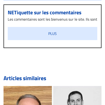
NETiquette sur les commentaires
Les commentaires sont les bienvenus sur le site. Ils sont
validés par la Rédaction avant d’être publiés et exclus
s’ils présentent un caractère injurieux, raciste ou
PLUS
diffamatoire. Si malgré cette politique de modération,
un commentaire publié sur le site vous dérange, prenez
immédiatement contact par courriel (info@droit-
inc.com) avec la Rédaction. Si votre demande apparait
légitime, le commentaire sera retiré sur le champ. Vous
pouvez également utiliser l’espace dédié aux
commentaires pour publier, dans les mêmes conditions
de validation, un droit de réponse.
Articles similaires
Bien à vous,
La Rédaction de Droit-inc.com