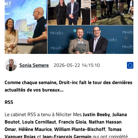
Archives
CARRIÈRE
ET
EMPLOIS
AVOCATS
ET
Sonia Semere
2026-05-22 14:15:10
JURISTES
Offres
Comme chaque semaine, Droit-inc fait le tour des dernières
d'emploi
actualités de vos bureaux…
Formation
RSS
Continue
Le cabinet RSS a tenu à féliciter Mes
Justin Beeby
,
Juliana
Métiers
Boutot
,
Louis Cornillaut
,
Francis Gioia
,
Nathan Hassan
Scoop?
Omar
,
Hélène Maurice
,
William Plante-Bischoff
,
Tomas
CABINETS
Vazquez Rojas
et
Jean-François Germain
qui ont complété