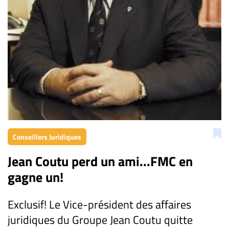
CARRIÈRE
ET
EMPLOIS
AVOCATS
ET
JURISTES
Offres
d'emploi
Conseillers Juridiques
Formation
Jean Coutu perd un ami...FMC en
Continue
gagne un!
Métiers
Scoop?
Exclusif! Le Vice-président des affaires
CABINETS
juridiques du Groupe Jean Coutu quitte
ET