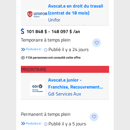
Avocat.e en droit du travail
(contrat de 18 mois)
Unifor
Montréal (Hybride)
- 9
101 848 $ - 148 097 $ /an
candidats
Temporaire à temps plein
Publié il y a 24 jours
Postulez ici
1134 personnes ont consulté cette offre
PRIORITAIRE
Avocat.e junior -
Franchise, Recouvrement
et Litige (Canada & USA)
Gdi Services Aux
Immeubles
Montréal (Hybride)
- 7
Permanent à temps plein
candidats
Publié il y a 5 jours
Postulez ici