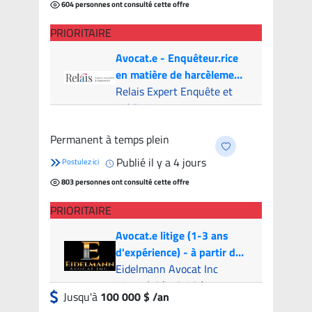
604 personnes ont consulté cette offre
PRIORITAIRE
Avocat.e - Enquêteur.rice
en matière de harcèlement
psychologique
Relais Expert Enquête et
Médiation
Montreal (Hybride)
- 7
Permanent à temps plein
candidats
Publié il y a 4 jours
Postulez ici
803 personnes ont consulté cette offre
PRIORITAIRE
Avocat.e litige (1-3 ans
d'expérience) - à partir de
100k par année | Litigation
Eidelmann Avocat Inc
Attorney (1-3 years of
Montréal (Hybride)
Jusqu'à
100 000 $ /an
experience) - from 100k