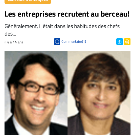
À
Les entreprises recrutent au berceau!
propos
Généralement, il était dans les habitudes des chefs
Infolettre
des...
S’abonner
Commentaire(1)
il y a 14 ans
FAQ
Politique de
confidentialité