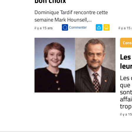
bon choix
propos
Dominique Tardif rencontre cette
Infolettre
semaine Mark Hounsell,...
S’abonner
Commenter
il y a 15 ans
il y a 15
FAQ
Politique de
Conse
confidentialité
Les
leu
Les 
que 
sont
affa
trop
il y a 1