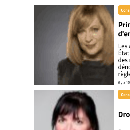
Conse
Pri
d'e
Les 
État
des 
déno
règl
il y a 1
Conse
Dro