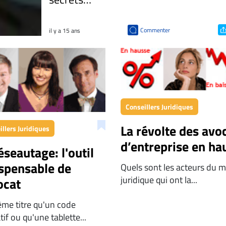
Commenter
il y a 15 ans
Conseillers Juridiques
La révolte des avo
illers Juridiques
d’entreprise en ha
éseautage: l'outil
ispensable de
Quels sont les acteurs du 
juridique qui ont la...
ocat
me titre qu'un code
atif ou qu'une tablette...