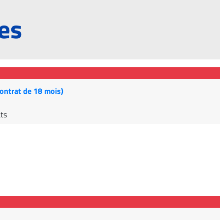
res
contrat de 18 mois)
ats