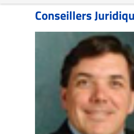
ET
Conseillers Juridiq
EMPLOIS
AVOCATS
ET
JURISTES
Offres
d'emploi
Formation
Continue
Métiers
Scoop?
CABINETS
ET
ENTREPRISES