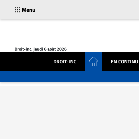
Menu
ACTUALITÉS
Accueil
Droit-inc, jeudi 6 août 2026
En
Continu
DROIT-INC
EN CONTINU
Nominations
Bureaux
Conseillers
Juridiques
Campus
Carrière
Archives
CARRIÈRE