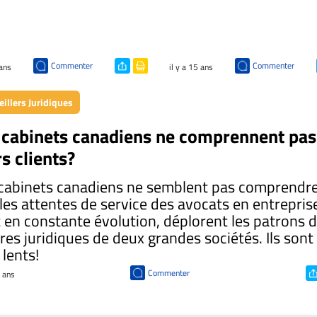
Commenter
Commenter
 ans
il y a 15 ans
illers Juridiques
 cabinets canadiens ne comprennent pas
rs clients?
cabinets canadiens ne semblent pas comprendr
les attentes de service des avocats en entrepris
 en constante évolution, déplorent les patrons 
ires juridiques de deux grandes sociétés. Ils sont
 lents!
Commenter
5 ans