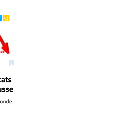
cats
usse
monde