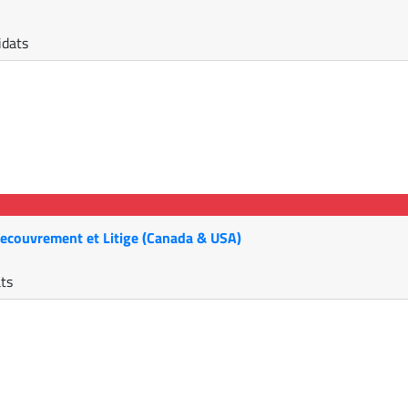
idats
 Recouvrement et Litige (Canada & USA)
ats