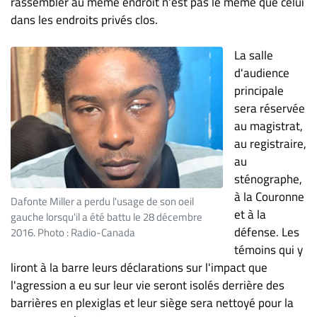
rassembler au même endroit n'est pas le même que celui
dans les endroits privés clos.
La salle
d'audience
principale
sera réservée
au magistrat,
au registraire,
au
sténographe,
à la Couronne
Dafonte Miller a perdu l'usage de son oeil
et à la
gauche lorsqu'il a été battu le 28 décembre
défense. Les
2016. Photo : Radio-Canada
témoins qui y
liront à la barre leurs déclarations sur l'impact que
l'agression a eu sur leur vie seront isolés derrière des
barrières en plexiglas et leur siège sera nettoyé pour la