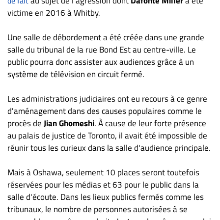
au sujet de l'agression dont
Dafonte Miller
a été
de fait
Nous
victime en 2016 à Whitby.
joindre
À
Une salle de débordement a été créée dans une grande
propos
salle du tribunal de la rue Bond Est au centre-ville. Le
Infolettre
public pourra donc assister aux audiences grâce à un
S’abonner
système de télévision en circuit fermé.
FAQ
Les administrations judiciaires ont eu recours à ce genre
Politique de
d'aménagement dans des causes populaires comme le
confidentialité
procès de
Jian Ghomeshi
. À cause de leur forte présence
au palais de justice de Toronto, il avait été impossible de
réunir tous les curieux dans la salle d'audience principale.
Mais à Oshawa, seulement 10 places seront toutefois
réservées pour les médias et 63 pour le public dans la
salle d'écoute. Dans les lieux publics fermés comme les
tribunaux, le nombre de personnes autorisées à se