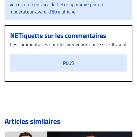
Votre commentaire doit être approuvé par un
modérateur avant d’être affiché.
NETiquette sur les commentaires
Les commentaires sont les bienvenus sur le site. Ils sont
validés par la Rédaction avant d’être publiés et exclus
s’ils présentent un caractère injurieux, raciste ou
PLUS
diffamatoire. Si malgré cette politique de modération,
un commentaire publié sur le site vous dérange, prenez
immédiatement contact par courriel (info@droit-
inc.com) avec la Rédaction. Si votre demande apparait
légitime, le commentaire sera retiré sur le champ. Vous
pouvez également utiliser l’espace dédié aux
commentaires pour publier, dans les mêmes conditions
de validation, un droit de réponse.
Articles similaires
Bien à vous,