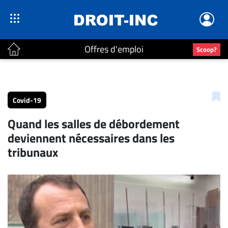
Offres d'emploi
Scoop?
ACTUALITÉS
Accueil
Covid-19
En
Quand les salles de débordement
Continu
deviennent nécessaires dans les
Nominations
tribunaux
Bureaux
Conseillers
Juridiques
Campus
Carrière