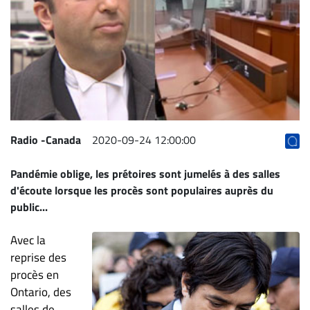
Archives
CARRIÈRE
ET
EMPLOIS
AVOCATS
ET
Radio -Canada
2020-09-24 12:00:00
JURISTES
Pandémie oblige, les prétoires sont jumelés à des salles
Offres
d'écoute lorsque les procès sont populaires auprès du
d'emploi
public...
Formation
Continue
Avec la
reprise des
Métiers
procès en
Scoop?
Ontario, des
CABINETS
salles de