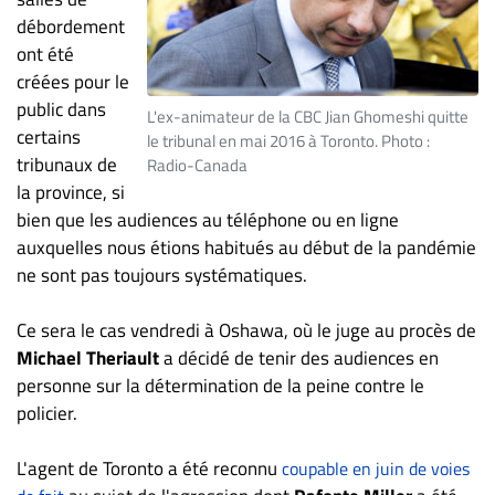
ET
débordement
ENTREPRISES
ont été
créées pour le
Espace
public dans
L'ex-animateur de la CBC Jian Ghomeshi quitte
entreprises
certains
le tribunal en mai 2016 à Toronto. Photo :
Page
tribunaux de
Radio-Canada
entreprises
la province, si
Publier
bien que les audiences au téléphone ou en ligne
un
auxquelles nous étions habitués au début de la pandémie
emploi
ne sont pas toujours systématiques.
Publicité
Ce sera le cas vendredi à Oshawa, où le juge au procès de
Solutions de
Michael Theriault
a décidé de tenir des audiences en
recrutements
personne sur la détermination de la peine contre le
TROUVEZ-
policier.
NOUS
L'agent de Toronto a été reconnu
coupable en juin de voies