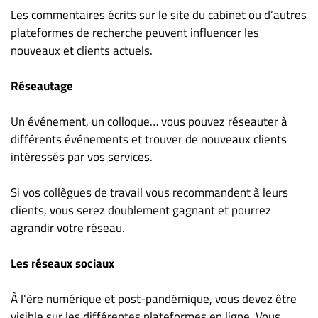
Nous
Les commentaires écrits sur le site du cabinet ou d’autres
joindre
plateformes de recherche peuvent influencer les
À
nouveaux et clients actuels.
propos
Infolettre
Réseautage
S’abonner
Un événement, un colloque… vous pouvez réseauter à
FAQ
différents événements et trouver de nouveaux clients
Politique de
intéressés par vos services.
confidentialité
Si vos collègues de travail vous recommandent à leurs
clients, vous serez doublement gagnant et pourrez
agrandir votre réseau.
Les réseaux sociaux
À l'ère numérique et post-pandémique, vous devez être
visible sur les différentes plateformes en ligne. Vous