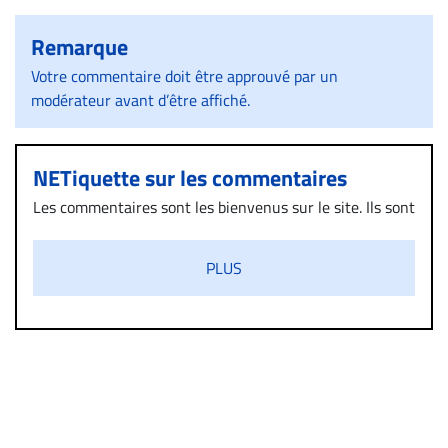
Remarque
Votre commentaire doit être approuvé par un
modérateur avant d’être affiché.
NETiquette sur les commentaires
Les commentaires sont les bienvenus sur le site. Ils sont
validés par la Rédaction avant d’être publiés et exclus
s’ils présentent un caractère injurieux, raciste ou
PLUS
diffamatoire. Si malgré cette politique de modération,
un commentaire publié sur le site vous dérange, prenez
immédiatement contact par courriel (info@droit-
inc.com) avec la Rédaction. Si votre demande apparait
légitime, le commentaire sera retiré sur le champ. Vous
pouvez également utiliser l’espace dédié aux
commentaires pour publier, dans les mêmes conditions
de validation, un droit de réponse.