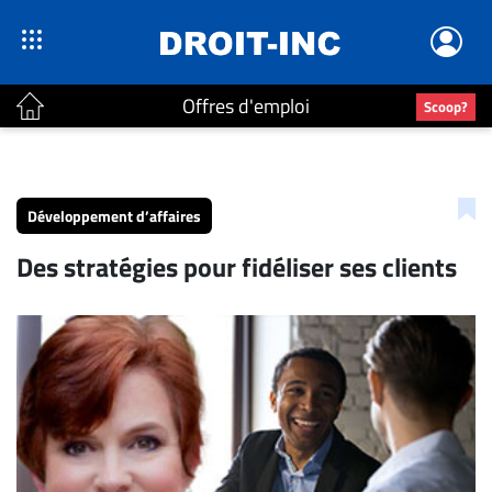
Offres d'emploi
Scoop?
ACTUALITÉS
Accueil
Développement d’affaires
En
Des stratégies pour fidéliser ses clients
Continu
Nominations
Bureaux
Conseillers
Juridiques
Campus
Carrière