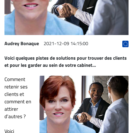
Archives
CARRIÈRE
ET
EMPLOIS
Audrey Bonaque
2021-12-09 14:15:00
AVOCATS
Voici quelques pistes de solutions pour trouver des clients
ET
et pour les garder au sein de votre cabinet…
JURISTES
Offres
Comment
d'emploi
retenir ses
clients et
Formation
comment en
Continue
attirer
Métiers
d’autres ?
Scoop?
CABINETS
Voici