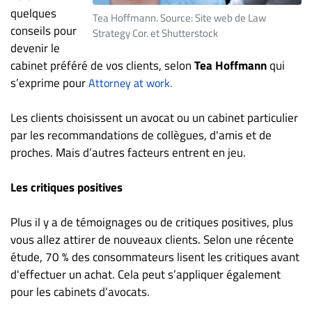
quelques
ET
Tea Hoffmann. Source: Site web de Law
conseils pour
ENTREPRISES
Strategy Cor. et Shutterstock
devenir le
Espace
cabinet préféré de vos clients, selon
Tea Hoffmann
qui
entreprises
s’exprime pour
Attorney at work.
Page
entreprises
Les clients choisissent un avocat ou un cabinet particulier
Publier
par les recommandations de collègues, d'amis et de
un
proches. Mais d’autres facteurs entrent en jeu.
emploi
Les critiques positives
Publicité
Solutions de
Plus il y a de témoignages ou de critiques positives, plus
recrutements
vous allez attirer de nouveaux clients. Selon une récente
TROUVEZ-
étude, 70 % des consommateurs lisent les critiques avant
d'effectuer un achat. Cela peut s’appliquer également
NOUS
pour les cabinets d’avocats.