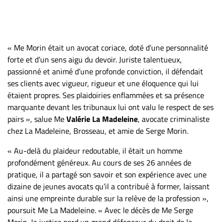
Nous
joindre
À
propos
« Me Morin était un avocat coriace, doté d’une personnalité
Infolettre
forte et d’un sens aigu du devoir. Juriste talentueux,
passionné et animé d’une profonde conviction, il défendait
S’abonner
ses clients avec vigueur, rigueur et une éloquence qui lui
FAQ
étaient propres. Ses plaidoiries enflammées et sa présence
Politique de
marquante devant les tribunaux lui ont valu le respect de ses
confidentialité
pairs », salue Me
Valérie La Madeleine
, avocate criminaliste
chez La Madeleine, Brosseau, et amie de Serge Morin.
« Au-delà du plaideur redoutable, il était un homme
profondément généreux. Au cours de ses 26 années de
pratique, il a partagé son savoir et son expérience avec une
dizaine de jeunes avocats qu’il a contribué à former, laissant
ainsi une empreinte durable sur la relève de la profession »,
poursuit Me La Madeleine. « Avec le décès de Me Serge
Morin, la justice perd un grand défenseur du droit de la