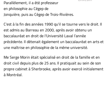
Parallèlement, il a été professeur
ET
en philosophie au Cégep de
ENTREPRISES
Jonquière, puis au Cégep de Trois-Rivières.
Espace
C'est à la fin des années 1990 qu'il se tourne vers le droit. Il
entreprises
est admis au Barreau en 2000, après avoir obtenu un
Page
baccalauréat en droit de l'Université Laval l’année
entreprises
précédente. Il détenait également un baccalauréat en arts et
Publier
une maîtrise en philosophie de la même université.
un
Me Serge Morin était spécialisé en droit de la famille et en
emploi
droit civil depuis plus de 25 ans. Il pratiquait au sein de son
Publicité
propre cabinet à Sherbrooke, après avoir exercé initialement
Solutions de
à Montréal.
recrutements
TROUVEZ-
NOUS