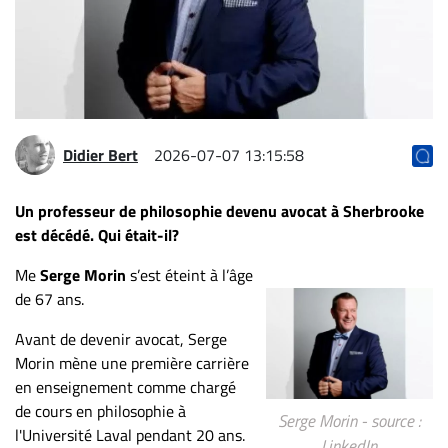
Archives
CARRIÈRE
ET
EMPLOIS
Didier Bert
2026-07-07 13:15:58
AVOCATS
ET
Un professeur de philosophie devenu avocat à Sherbrooke
JURISTES
est décédé. Qui était-il?
Offres
Me
Serge Morin
s’est éteint à l’âge
d'emploi
de 67 ans.
Formation
Avant de devenir avocat, Serge
Continue
Morin mène une première carrière
Métiers
en enseignement comme chargé
Scoop?
de cours en philosophie à
Serge Morin - source :
l'Université Laval pendant 20 ans.
CABINETS
LinkedIn