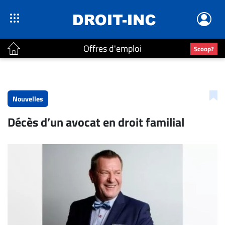
Offres d'emploi
Scoop?
ACTUALITÉS
Accueil
Nouvelles
En
Décès d’un avocat en droit familial
Continu
Nominations
Bureaux
Conseillers
Juridiques
Campus
Carrière