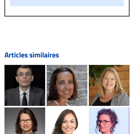
diffamatoire. Si malgré cette politique de modération,
un commentaire publié sur le site vous dérange, prenez
immédiatement contact par courriel (info@droit-
inc.com) avec la Rédaction. Si votre demande apparait
légitime, le commentaire sera retiré sur le champ. Vous
pouvez également utiliser l’espace dédié aux
commentaires pour publier, dans les mêmes conditions
de validation, un droit de réponse.
Articles similaires
Bien à vous,
La Rédaction de Droit-inc.com