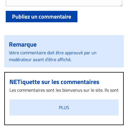
Publiez un commentaire
Remarque
Votre commentaire doit être approuvé par un
modérateur avant d’être affiché.
NETiquette sur les commentaires
Les commentaires sont les bienvenus sur le site. Ils sont
validés par la Rédaction avant d’être publiés et exclus
s’ils présentent un caractère injurieux, raciste ou
PLUS
diffamatoire. Si malgré cette politique de modération,
un commentaire publié sur le site vous dérange, prenez
immédiatement contact par courriel (info@droit-