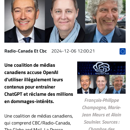
Archives
CARRIÈRE
ET
EMPLOIS
AVOCATS
Radio-Canada Et Cbc
2024-12-06 12:00:21
ET
Une coalition de médias
JURISTES
canadiens accuse OpenAI
Offres
d’utiliser illégalement leurs
d'emploi
contenus pour entraîner
Formation
ChatGPT et réclame des millions
Continue
François-Philippe
en dommages-intérêts.
Champagne, Marie-
Métiers
Jean Meurs et Alain
Une coalition de médias canadiens,
Scoop?
Saulnier. Sources :
qui comprend CBC/Radio-Canada,
CABINETS
Chambre des
The Globe and Mail, La Presse