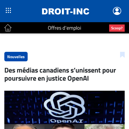
Offres d'emploi
Scoop?
ACTUALITÉS
Accueil
Nouvelles
En
Des médias canadiens s’unissent pour
Continu
poursuivre en justice OpenAI
Nominations
Bureaux
Conseillers
Juridiques
Campus
Carrière