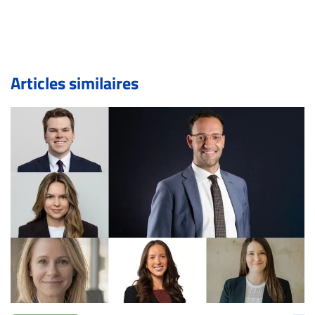
inc.com) avec la Rédaction. Si votre demande apparait
légitime, le commentaire sera retiré sur le champ. Vous
pouvez également utiliser l’espace dédié aux
commentaires pour publier, dans les mêmes conditions
de validation, un droit de réponse.
Articles similaires
Bien à vous,
La Rédaction de Droit-inc.com