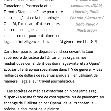
ET
communes, UQAM,
Canadienne, Postmedia et le
ENTREPRISES
LinkedIn, Radio-
Toronto Star, a lancé une poursuite
contre le géant de la technologie
Canada / Reuters /
Espace
OpenAI, l’accusant d’utiliser leurs
Dado Ruvic /
entreprises
contenus en ligne sans leur
Illustrasyon
Page
consentement pour entraîner son
entreprises
logiciel d'intelligence artificielle (IA) générative ChatGPT.
Publier
Dans leur poursuite, déposée vendredi devant la Cour
un
supérieure de justice de l’Ontario, les organismes
emploi
médiatiques demandent des dommages-intérêts à OpenAI,
Publicité
accusant l’entreprise spécialisée dans l’IA de générer « des
Solutions de
milliards de dollars de revenus annuels » en utilisant de
recrutements
manière illégale leur travail journalistique.
TROUVEZ-
« Les sociétés de médias d'information n'ont jamais reçu
d'OpenAI aucune forme de contrepartie, ou de paiement, en
NOUS
échange de l’utilisation par OpenAI de leurs contenus »,
précise le document de la plainte.