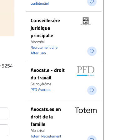
confidentiel
Conseiller.ère
juridique
principal.e
Montréal
Recrutement Life
After Law
5254
Avocat.e - droit
du travail
Saint-Jérôme
PFD Avocats
Avocats.es en
droit de la
famille
Montréal
Totem Recrutement