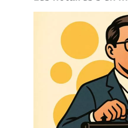
ET
EMPLOIS
AVOCATS
ET
JURISTES
Offres
d'emploi
Formation
Continue
Métiers
Scoop?
CABINETS
ET
ENTREPRISES