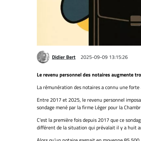
Espace
entreprises
Page
entreprises
Publier
un
Didier Bert
2025-09-09 13:15:26
emploi
Publicité
Le revenu personnel des notaires augmente troi
Solutions de
La rémunération des notaires a connu une forte
recrutements
TROUVEZ-
Entre 2017 et 2025, le revenu personnel imposa
sondage mené par la firme Léger pour la Chambr
NOUS
C'est la première fois depuis 2017 que ce sondag
Nous
différent de la situation qui prévalait il y a huit a
joindre
Alors qu’un notaire gagnait en moyenne 85 500 