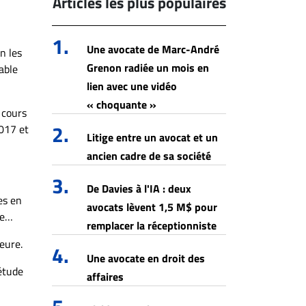
Articles les plus populaires
1.
Une avocate de Marc-André
n les
Grenon radiée un mois en
able
lien avec une vidéo
« choquante »
 cours
2.
017 et
Litige entre un avocat et un
ancien cadre de sa société
3.
De Davies à l'IA : deux
es en
avocats lèvent 1,5 M$ pour
re…
remplacer la réceptionniste
eure.
4.
Une avocate en droit des
 étude
affaires