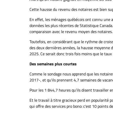
À
propos
Cette hausse du revenu des notaires est bien sup
Infolettre
En effet, les ménages québécois ont connu une 
S’abonner
données les plus récentes de Statistique Canada.
comparaison avec le revenu moyen des notaires.
FAQ
Politique de
Toutefois, en considérant que le rythme de croi
confidentialité
des deux dernières années, la hausse moyenne d
2025. Ce serait donc trois fois moins que le tau
Des semaines plus courtes
Comme le sondage nous apprend que les notaires
2017-, et qu'ils prennent 4,7 semaines de vacanc
Pour les 1 844,7 heures qu’ils disent travailler
Et le travail à titre gracieux perd en popularité 
qui offre des services pro bono: c'est 10 points 