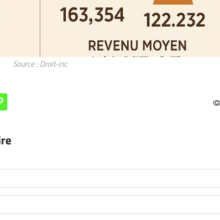
Source : Droit-inc
ire