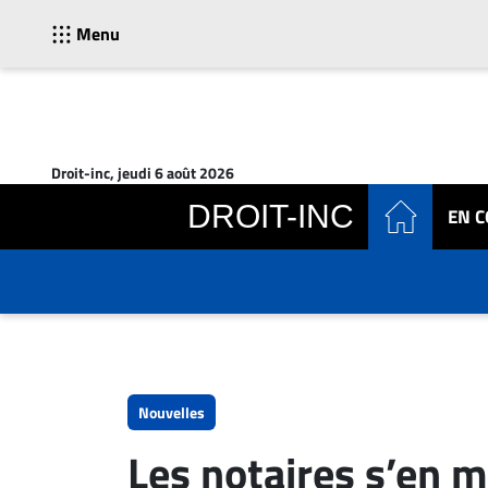
Menu
ACTUALITÉS
Accueil
Droit-inc, jeudi 6 août 2026
En
DROIT-INC
EN 
Continu
Nominations
Bureaux
Conseillers
Juridiques
Campus
Carrière
Nouvelles
Archives
Les notaires s’en m
CARRIÈRE