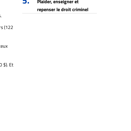
5.
Plaider, enseigner et
repenser le droit criminel
.
rs (122
ceux
 $). Et