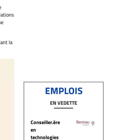
e
lations
ne
vant la
EMPLOIS
EN VEDETTE
Conseiller.ère
en
technologies