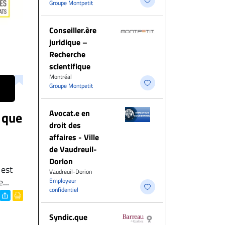
Groupe Montpetit
Conseiller.ère
juridique –
Recherche
scientifique
Montréal
Groupe Montpetit
Avocat.e en
 que
droit des
affaires - Ville
de Vaudreuil-
Dorion
 est
Vaudreuil-Dorion
...
Employeur
confidentiel
Syndic.que