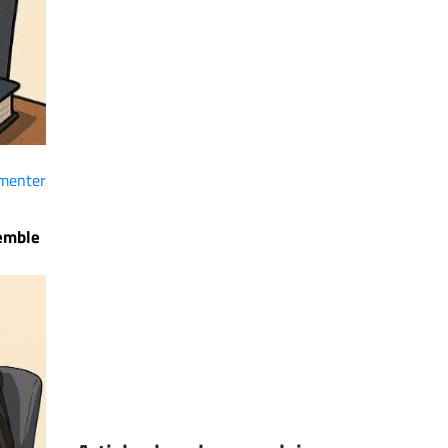
menter
semble