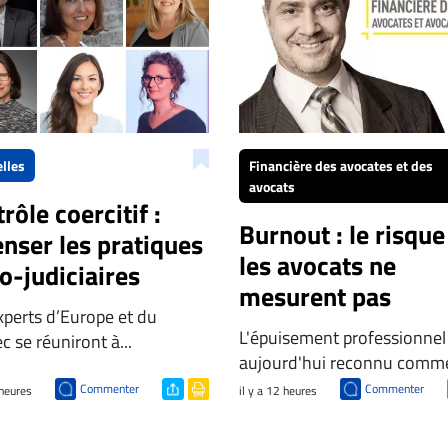
lles
Financière des avocates et des
avocats
rôle coercitif :
Burnout : le risque
nser les pratiques
les avocats ne
o-judiciaires
mesurent pas
xperts d’Europe et du
L'épuisement professionnel
 se réuniront à...
aujourd'hui reconnu comme
Commenter
Commenter
 heures
il y a 12 heures