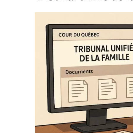
ET
EMPLOIS
AVOCATS
ET
JURISTES
Offres
d'emploi
Formation
Continue
Métiers
Scoop?
CABINETS
ET
ENTREPRISES