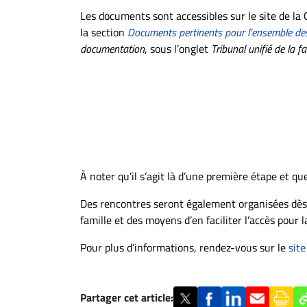
À
Les documents sont accessibles sur le site de l
propos
la section
Documents pertinents pour l’ensemble de
Infolettre
documentation
, sous l’onglet
Tribunal unifié de la fa
S’abonner
FAQ
Politique de
confidentialité
À noter qu’il s’agit là d’une première étape et q
Des rencontres seront également organisées dès l
famille et des moyens d’en faciliter l’accès pour l
Pour plus d’informations, rendez-vous sur le
sit
Partager cet article: