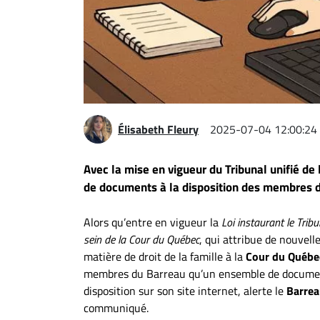
Espace
entreprises
Page
entreprises
Publier
un
Élisabeth Fleury
2025-07-04 12:00:24
emploi
Publicité
Avec la mise en vigueur du Tribunal unifié de
Solutions de
de documents à la disposition des membres 
recrutements
TROUVEZ-
Alors qu’entre en vigueur la
Loi instaurant le Tribu
sein de la Cour du Québec
, qui attribue de nouvel
NOUS
matière de droit de la famille à la
Cour du Québe
membres du Barreau qu’un ensemble de documen
Nous
disposition sur son site internet, alerte le
Barrea
joindre
communiqué.