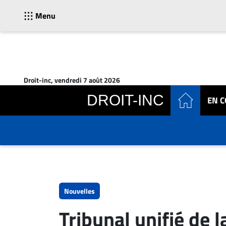
Menu
ACTUALITÉS
Accueil
Droit-inc, vendredi 7 août 2026
En
DROIT-INC
EN 
Continu
Nominations
Bureaux
Conseillers
Juridiques
Campus
Carrière
Nouvelles
Archives
Tribunal unifié de l
CARRIÈRE