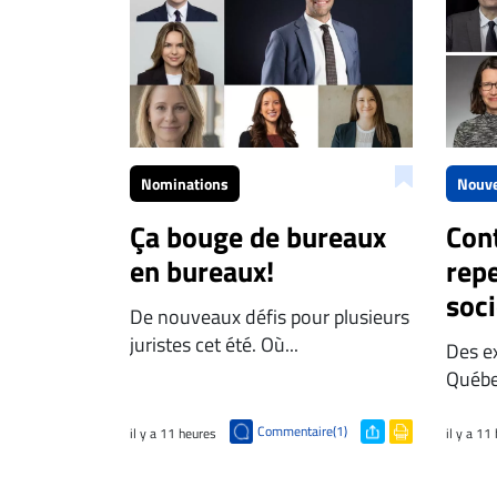
Nominations
Nouve
Ça bouge de bureaux
Cont
en bureaux!
repe
soci
De nouveaux défis pour plusieurs
juristes cet été. Où...
Des e
Québec
Commentaire(1)
il y a 11 heures
il y a 11