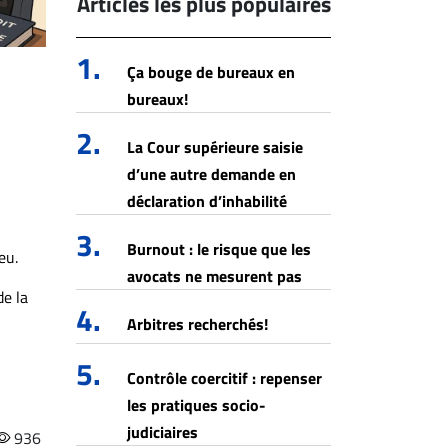
Articles les plus populaires
1.
Ça bouge de bureaux en
bureaux!
2.
La Cour supérieure saisie
d’une autre demande en
déclaration d’inhabilité
3.
Burnout : le risque que les
eu.
avocats ne mesurent pas
de la
4.
Arbitres recherchés!
5.
Contrôle coercitif : repenser
les pratiques socio-
judiciaires
936