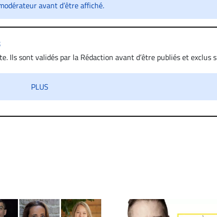
odérateur avant d’être affiché.
s
. Ils sont validés par la Rédaction avant d’être publiés et exclus s’
 diffamatoire. Si malgré cette politique de modération, un comment
iatement contact par courriel (info@droit-inc.com) avec la Rédacti
PLUS
taire sera retiré sur le champ. Vous pouvez également utiliser
 dans les mêmes conditions de validation, un droit de réponse.