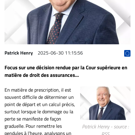
Archives
CARRIÈRE
ET
EMPLOIS
AVOCATS
Patrick Henry
2025-06-30 11:15:56
ET
Focus sur une décision rendue par la Cour supérieure en
JURISTES
matière de droit des assurances…
Offres
d'emploi
En matière de prescription, il est
Formation
souvent difficile de déterminer un
Continue
point de départ et un calcul précis,
surtout lorsque le dommage ou la
Métiers
perte se manifeste de façon
Scoop?
graduelle. Pour remettre les
Patrick Henry - source :
CABINETS
pendules à l’heure, analysons un
RSS