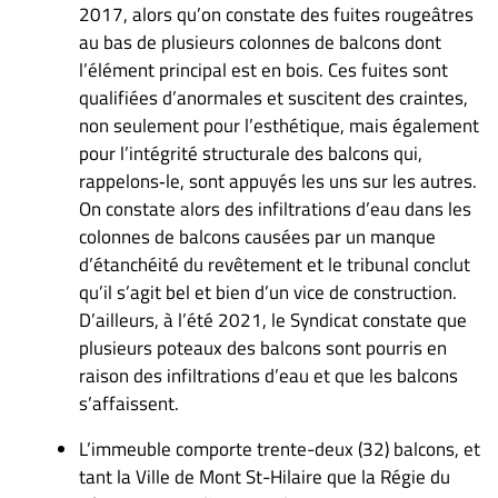
Nous
2017, alors qu’on constate des fuites rougeâtres
joindre
au bas de plusieurs colonnes de balcons dont
À
l’élément principal est en bois. Ces fuites sont
propos
qualifiées d’anormales et suscitent des craintes,
non seulement pour l’esthétique, mais également
Infolettre
pour l’intégrité structurale des balcons qui,
S’abonner
rappelons‑le, sont appuyés les uns sur les autres.
FAQ
On constate alors des infiltrations d’eau dans les
Politique de
colonnes de balcons causées par un manque
confidentialité
d’étanchéité du revêtement et le tribunal conclut
qu’il s’agit bel et bien d’un vice de construction.
D’ailleurs, à l’été 2021, le Syndicat constate que
plusieurs poteaux des balcons sont pourris en
raison des infiltrations d’eau et que les balcons
s’affaissent.
L’immeuble comporte trente-deux (32) balcons, et
tant la Ville de Mont St-Hilaire que la Régie du