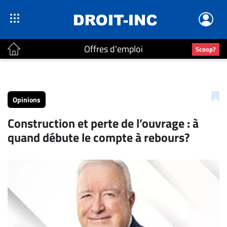
Offres d'emploi
Scoop?
ACTUALITÉS
Accueil
Opinions
En
Construction et perte de l’ouvrage : à
Continu
quand débute le compte à rebours?
Nominations
Bureaux
Conseillers
Juridiques
Campus
Carrière