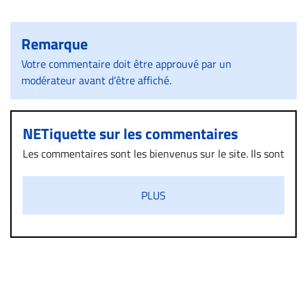
Remarque
Votre commentaire doit être approuvé par un
modérateur avant d’être affiché.
NETiquette sur les commentaires
Les commentaires sont les bienvenus sur le site. Ils sont
validés par la Rédaction avant d’être publiés et exclus
s’ils présentent un caractère injurieux, raciste ou
PLUS
diffamatoire. Si malgré cette politique de modération,
un commentaire publié sur le site vous dérange, prenez
immédiatement contact par courriel (info@droit-
inc.com) avec la Rédaction. Si votre demande apparait
légitime, le commentaire sera retiré sur le champ. Vous
pouvez également utiliser l’espace dédié aux
commentaires pour publier, dans les mêmes conditions