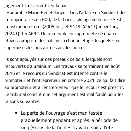
jugement très récent rendu par
ET
l’Honorable Marie‑Ève Bélanger dans l’affaire du Syndicat des
ENTREPRISES
Copropriétaires du 600, de la Gare c. Village de la Gare S.E.C.,
Espace
Construction Corel (2005 Inc.) et 9119-4241 Québec Inc.,
entreprises
2024 QCCS 4692. Un immeuble en copropriété de quatre
Page
étages comporte des balcons à chaque étage, lesquels sont
entreprises
superposés les uns au-dessus des autres.
Publier
Ils sont appuyés sur des poteaux de bois, lesquels sont
un
recouverts d’aluminium. Les travaux se terminent en août
emploi
2015 et le recours du Syndicat est intenté contre le
Publicité
promoteur et l’entrepreneur en octobre 2021, ce qui fait dire
au promoteur et à l’entrepreneur que le recours est prescrit.
Solutions de
Le tribunal conclut que cet argument est mal fondé pour les
recrutements
raisons suivantes :
TROUVEZ-
La perte de l’ouvrage s’est manifestée
NOUS
graduellement pendant et après la période de
cinq (5) ans de la fin des travaux, soit à l’été