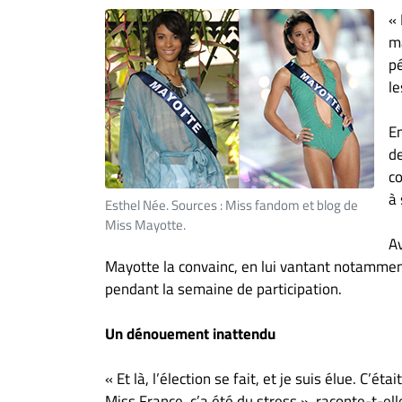
« 
ma
pé
le
En
d
co
à 
Esthel Née. Sources : Miss fandom et blog de
Miss Mayotte.
Av
Mayotte la convainc, en lui vantant notamment
pendant la semaine de participation.
Un dénouement inattendu
« Et là, l’élection se fait, et je suis élue. C’é
Miss France, ç’a été du stress », raconte-t-el