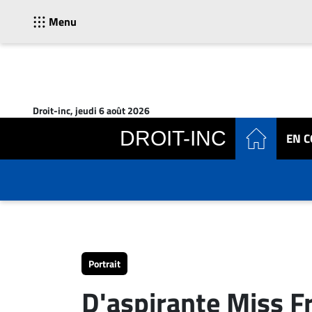
Menu
ACTUALITÉS
Accueil
Droit-inc, jeudi 6 août 2026
En
DROIT-INC
EN 
Continu
Nominations
Bureaux
Conseillers
Juridiques
Campus
Carrière
Portrait
Archives
D'aspirante Miss F
CARRIÈRE