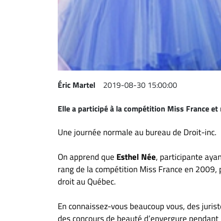
Espace
entreprises
Page
entreprises
Publier
un
Éric Martel
2019-08-30 15:00:00
emploi
Elle a participé à la compétition Miss France et
Publicité
Solutions de
Une journée normale au bureau de Droit-inc.
recrutements
TROUVEZ-
On apprend que
Esthel Née
, participante ay
rang de la compétition Miss France en 2009, 
NOUS
droit au Québec.
Nous
En connaissez-vous beaucoup vous, des juriste
joindre
des concours de beauté d’envergure pendant l