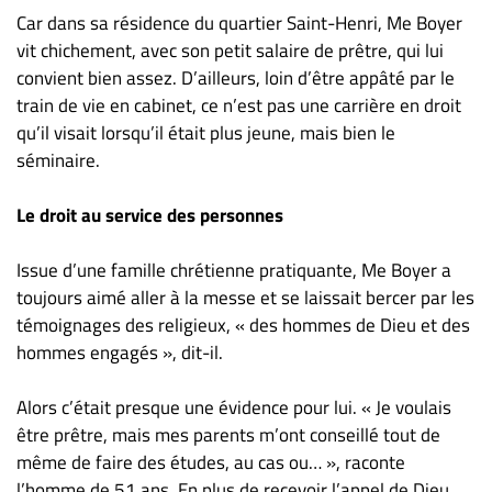
Nous
Car dans sa résidence du quartier Saint-Henri, Me Boyer
joindre
vit chichement, avec son petit salaire de prêtre, qui lui
À
convient bien assez. D’ailleurs, loin d’être appâté par le
propos
train de vie en cabinet, ce n’est pas une carrière en droit
Infolettre
qu’il visait lorsqu’il était plus jeune, mais bien le
S’abonner
séminaire.
FAQ
Le droit au service des personnes
Politique de
confidentialité
Issue d’une famille chrétienne pratiquante, Me Boyer a
toujours aimé aller à la messe et se laissait bercer par les
témoignages des religieux, « des hommes de Dieu et des
hommes engagés », dit-il.
Alors c’était presque une évidence pour lui. « Je voulais
être prêtre, mais mes parents m’ont conseillé tout de
même de faire des études, au cas ou… », raconte
l’homme de 51 ans. En plus de recevoir l’appel de Dieu,