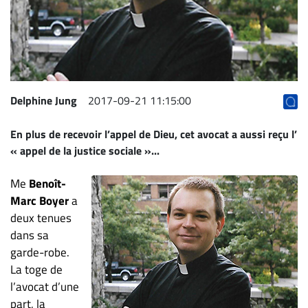
Archives
CARRIÈRE
ET
EMPLOIS
Delphine Jung
2017-09-21 11:15:00
AVOCATS
En plus de recevoir l’appel de Dieu, cet avocat a aussi reçu l’
ET
« appel de la justice sociale »...
JURISTES
Offres
Me
Benoît-
d'emploi
Marc Boyer
a
deux tenues
Formation
dans sa
Continue
garde-robe.
Métiers
La toge de
Scoop?
l’avocat d’une
CABINETS
part, la