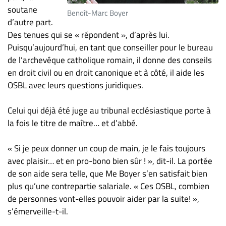
soutane
ET
Benoît-Marc Boyer
d’autre part.
ENTREPRISES
Des tenues qui se « répondent », d’après lui.
Espace
Puisqu’aujourd’hui, en tant que conseiller pour le bureau
entreprises
de l’archevêque catholique romain, il donne des conseils
Page
en droit civil ou en droit canonique et à côté, il aide les
entreprises
OSBL avec leurs questions juridiques.
Publier
un
Celui qui déjà été juge au tribunal ecclésiastique porte à
emploi
la fois le titre de maître… et d’abbé.
Publicité
« Si je peux donner un coup de main, je le fais toujours
Solutions de
avec plaisir… et en pro-bono bien sûr ! », dit-il. La portée
recrutements
de son aide sera telle, que Me Boyer s’en satisfait bien
TROUVEZ-
plus qu’une contrepartie salariale. « Ces OSBL, combien
de personnes vont-elles pouvoir aider par la suite! »,
NOUS
s’émerveille-t-il.