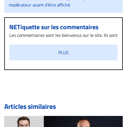
modérateur avant d’être affiché.
NETiquette sur les commentaires
Les commentaires sont les bienvenus sur le site. Ils sont
validés par la Rédaction avant d’être publiés et exclus
s’ils présentent un caractère injurieux, raciste ou
PLUS
diffamatoire. Si malgré cette politique de modération,
un commentaire publié sur le site vous dérange, prenez
immédiatement contact par courriel (info@droit-
inc.com) avec la Rédaction. Si votre demande apparait
légitime, le commentaire sera retiré sur le champ. Vous
pouvez également utiliser l’espace dédié aux
commentaires pour publier, dans les mêmes conditions
de validation, un droit de réponse.
Articles similaires
Bien à vous,