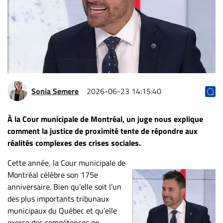
Archives
CARRIÈRE
ET
EMPLOIS
AVOCATS
Sonia Semere
2026-06-23 14:15:40
ET
JURISTES
À la Cour municipale de Montréal, un juge nous explique
comment la justice de proximité tente de répondre aux
Offres
réalités complexes des crises sociales.
d'emploi
Formation
Cette année, la Cour municipale de
Continue
Montréal célèbre son 175e
Métiers
anniversaire. Bien qu’elle soit l’un
des plus importants tribunaux
Scoop?
municipaux du Québec et qu’elle
CABINETS
exerce des compétences en