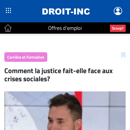
Offres d'emploi
Scoop?
ACTUALITÉS
Accueil
Carrière et Formation
En
Comment la justice fait-elle face aux
Continu
crises sociales?
Nominations
Bureaux
Conseillers
Juridiques
Campus
Carrière