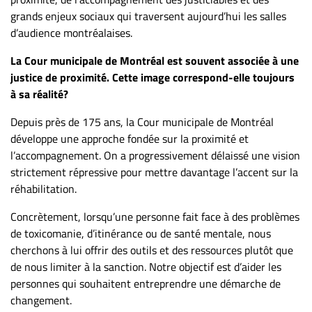
Nous
grands enjeux sociaux qui traversent aujourd’hui les salles
joindre
d’audience montréalaises.
À
propos
La Cour municipale de Montréal est souvent associée à une
justice de proximité. Cette image correspond-elle toujours
Infolettre
à sa réalité?
S’abonner
Depuis près de 175 ans, la Cour municipale de Montréal
FAQ
développe une approche fondée sur la proximité et
Politique de
l’accompagnement. On a progressivement délaissé une vision
confidentialité
strictement répressive pour mettre davantage l’accent sur la
réhabilitation.
Concrètement, lorsqu’une personne fait face à des problèmes
de toxicomanie, d’itinérance ou de santé mentale, nous
cherchons à lui offrir des outils et des ressources plutôt que
de nous limiter à la sanction. Notre objectif est d’aider les
personnes qui souhaitent entreprendre une démarche de
changement.