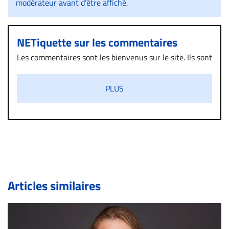
modérateur avant d’être affiché.
NETiquette sur les commentaires
Les commentaires sont les bienvenus sur le site. Ils sont
validés par la Rédaction avant d’être publiés et exclus
s’ils présentent un caractère injurieux, raciste ou
PLUS
diffamatoire. Si malgré cette politique de modération,
un commentaire publié sur le site vous dérange, prenez
immédiatement contact par courriel (info@droit-
inc.com) avec la Rédaction. Si votre demande apparait
légitime, le commentaire sera retiré sur le champ. Vous
pouvez également utiliser l’espace dédié aux
commentaires pour publier, dans les mêmes conditions
de validation, un droit de réponse.
Articles similaires
Bien à vous,
La Rédaction de Droit-inc.com