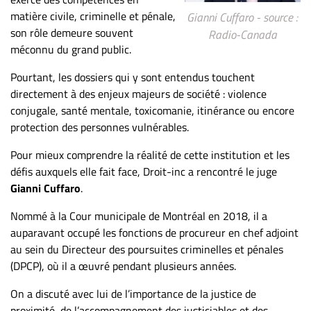
ET
matière civile, criminelle et pénale,
Gianni Cuffaro - source :
ENTREPRISES
son rôle demeure souvent
Radio-Canada
méconnu du grand public.
Espace
entreprises
Pourtant, les dossiers qui y sont entendus touchent
directement à des enjeux majeurs de société : violence
Page
conjugale, santé mentale, toxicomanie, itinérance ou encore
entreprises
protection des personnes vulnérables.
Publier
un
Pour mieux comprendre la réalité de cette institution et les
emploi
défis auxquels elle fait face, Droit-inc a rencontré le juge
Gianni Cuffaro
.
Publicité
Solutions de
Nommé à la Cour municipale de Montréal en 2018, il a
recrutements
auparavant occupé les fonctions de procureur en chef adjoint
TROUVEZ-
au sein du Directeur des poursuites criminelles et pénales
(DPCP), où il a œuvré pendant plusieurs années.
NOUS
On a discuté avec lui de l’importance de la justice de
proximité, de l’accompagnement des justiciables et des