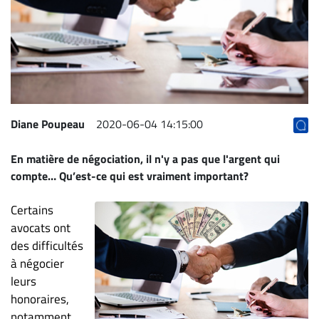
Archives
CARRIÈRE
ET
EMPLOIS
AVOCATS
Diane Poupeau
2020-06-04 14:15:00
ET
En matière de négociation, il n'y a pas que l'argent qui
JURISTES
compte… Qu’est-ce qui est vraiment important?
Offres
d'emploi
Certains
Formation
avocats ont
Continue
des difficultés
à négocier
Métiers
leurs
Scoop?
honoraires,
CABINETS
notamment