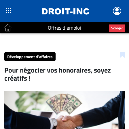
Offres d'emploi
Scoop?
ACTUALITÉS
Accueil
Développement d’affaires
En
Pour négocier vos honoraires, soyez
Continu
créatifs !
Nominations
Bureaux
Conseillers
Juridiques
Campus
Carrière