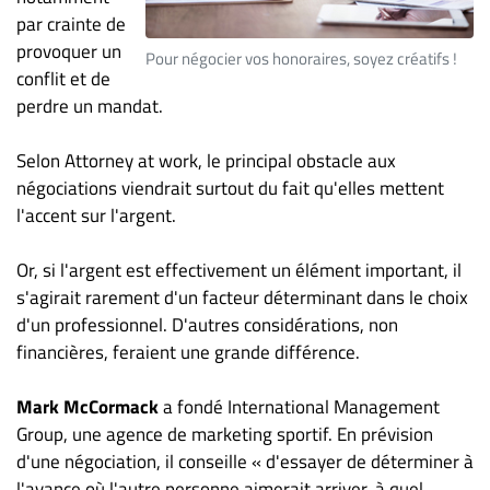
ET
par crainte de
ENTREPRISES
provoquer un
Pour négocier vos honoraires, soyez créatifs !
conflit et de
Espace
perdre un mandat.
entreprises
Page
Selon Attorney at work, le principal obstacle aux
entreprises
négociations viendrait surtout du fait qu'elles mettent
Publier
l'accent sur l'argent.
un
emploi
Or, si l'argent est effectivement un élément important, il
s'agirait rarement d'un facteur déterminant dans le choix
Publicité
d'un professionnel. D'autres considérations, non
Solutions de
financières, feraient une grande différence.
recrutements
TROUVEZ-
Mark McCormack
a fondé International Management
NOUS
Group, une agence de marketing sportif. En prévision
d'une négociation, il conseille « d'essayer de déterminer à
l'avance où l'autre personne aimerait arriver, à quel