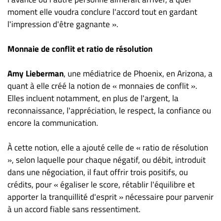
Nous
moment elle voudra conclure l'accord tout en gardant
joindre
l'impression d'être gagnante ».
À
propos
Monnaie de conflit et ratio de résolution
Infolettre
S’abonner
Amy Lieberman
, une médiatrice de Phoenix, en Arizona, a
quant à elle créé la notion de « monnaies de conflit ».
FAQ
Elles incluent notamment, en plus de l'argent, la
Politique de
reconnaissance, l'appréciation, le respect, la confiance ou
confidentialité
encore la communication.
À cette notion, elle a ajouté celle de « ratio de résolution
», selon laquelle pour chaque négatif, ou débit, introduit
dans une négociation, il faut offrir trois positifs, ou
crédits, pour « égaliser le score, rétablir l'équilibre et
apporter la tranquillité d'esprit » nécessaire pour parvenir
à un accord fiable sans ressentiment.