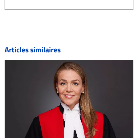
un commentaire publié sur le site vous dérange, prenez
immédiatement contact par courriel (info@droit-
inc.com) avec la Rédaction. Si votre demande apparait
légitime, le commentaire sera retiré sur le champ. Vous
pouvez également utiliser l’espace dédié aux
commentaires pour publier, dans les mêmes conditions
de validation, un droit de réponse.
Articles similaires
Bien à vous,
La Rédaction de Droit-inc.com