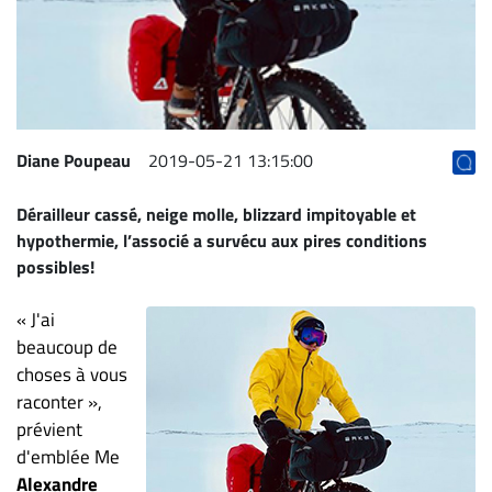
Archives
CARRIÈRE
ET
EMPLOIS
Diane Poupeau
2019-05-21 13:15:00
AVOCATS
Dérailleur cassé, neige molle, blizzard impitoyable et
ET
hypothermie, l’associé a survécu aux pires conditions
JURISTES
possibles!
Offres
d'emploi
« J'ai
beaucoup de
Formation
choses à vous
Continue
raconter »,
Métiers
prévient
Scoop?
d'emblée Me
CABINETS
Alexandre