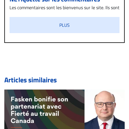
Les commentaires sont les bienvenus sur le site. Ils sont
validés par la Rédaction avant d’être publiés et exclus
s’ils présentent un caractère injurieux, raciste ou
PLUS
diffamatoire. Si malgré cette politique de modération,
un commentaire publié sur le site vous dérange, prenez
immédiatement contact par courriel (info@droit-
inc.com) avec la Rédaction. Si votre demande apparait
légitime, le commentaire sera retiré sur le champ. Vous
pouvez également utiliser l’espace dédié aux
commentaires pour publier, dans les mêmes conditions
de validation, un droit de réponse.
Articles similaires
Bien à vous,
La Rédaction de Droit-inc.com