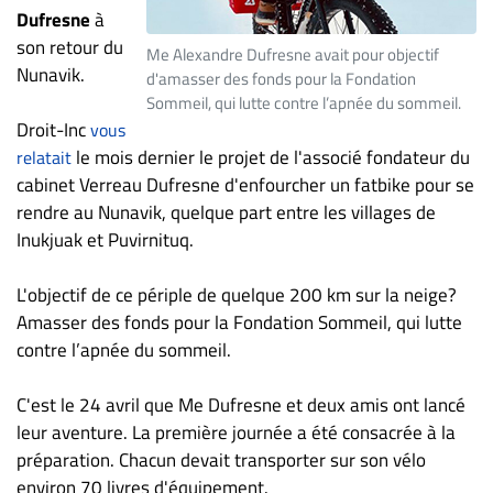
Dufresne
à
ET
son retour du
ENTREPRISES
Me Alexandre Dufresne avait pour objectif
Nunavik.
d'amasser des fonds pour la Fondation
Espace
Sommeil, qui lutte contre l’apnée du sommeil.
entreprises
Droit-Inc
vous
Page
le mois dernier le projet de l'associé fondateur du
relatait
entreprises
cabinet Verreau Dufresne d'enfourcher un fatbike pour se
rendre au Nunavik, quelque part entre les villages de
Publier
un
Inukjuak et Puvirnituq.
emploi
L'objectif de ce périple de quelque 200 km sur la neige?
Publicité
Amasser des fonds pour la Fondation Sommeil, qui lutte
Solutions de
contre l’apnée du sommeil.
recrutements
TROUVEZ-
C'est le 24 avril que Me Dufresne et deux amis ont lancé
leur aventure. La première journée a été consacrée à la
NOUS
préparation. Chacun devait transporter sur son vélo
environ 70 livres d'équipement.