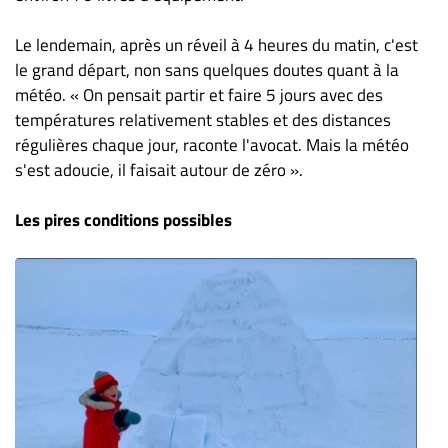
Nous
joindre
Le lendemain, après un réveil à 4 heures du matin, c'est
À
le grand départ, non sans quelques doutes quant à la
propos
météo. « On pensait partir et faire 5 jours avec des
Infolettre
températures relativement stables et des distances
régulières chaque jour, raconte l'avocat. Mais la météo
S’abonner
s'est adoucie, il faisait autour de zéro ».
FAQ
Politique de
Les pires conditions possibles
confidentialité