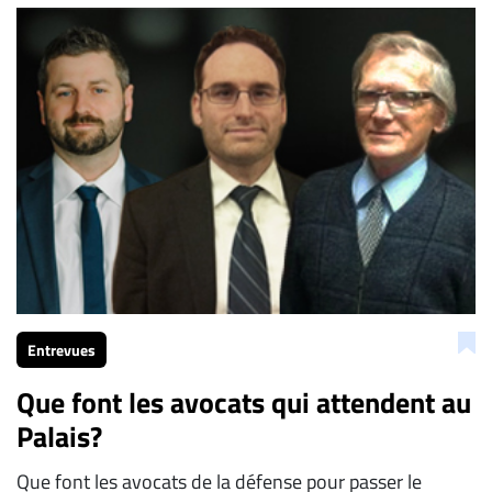
À
propos
Infolettre
S’abonner
FAQ
Politique de
confidentialité
Entrevues
Que font les avocats qui attendent au
Palais?
Que font les avocats de la défense pour passer le