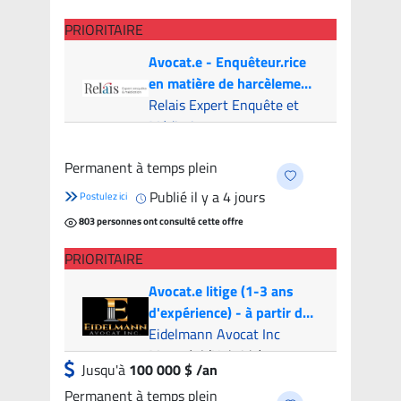
PRIORITAIRE
Avocat.e - Enquêteur.rice
en matière de harcèlement
psychologique
Relais Expert Enquête et
Médiation
Montreal (Hybride)
- 7
Permanent à temps plein
candidats
Publié il y a 4 jours
Postulez ici
803 personnes ont consulté cette offre
PRIORITAIRE
Avocat.e litige (1-3 ans
d'expérience) - à partir de
100k par année | Litigation
Eidelmann Avocat Inc
Attorney (1-3 years of
Montréal (Hybride)
Jusqu'à
100 000 $ /an
experience) - from 100k
Permanent à temps plein
per year