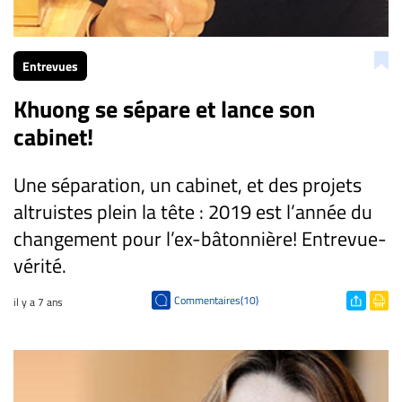
CARRIÈRE
ET
Entrevues
EMPLOIS
Khuong se sépare et lance son
cabinet!
AVOCATS
ET
JURISTES
Une séparation, un cabinet, et des projets
altruistes plein la tête : 2019 est l’année du
Offres
d'emploi
changement pour l’ex-bâtonnière! Entrevue-
vérité.
Formation
Continue
Commentaires(10)
il y a 7 ans
Métiers
Scoop?
CABINETS
ET