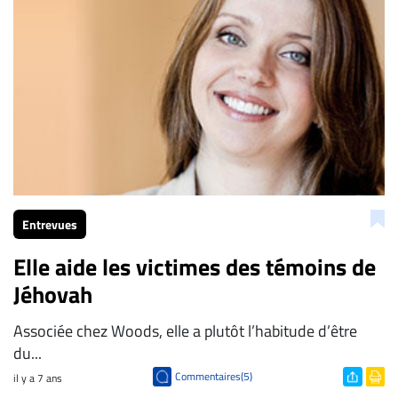
ENTREPRISES
Espace
entreprises
Page
entreprises
Publier
un
emploi
Publicité
Entrevues
Solutions de
Elle aide les victimes des témoins de
recrutements
Jéhovah
TROUVEZ-
NOUS
Associée chez Woods, elle a plutôt l’habitude d’être
du...
Nous
Commentaires(5)
il y a 7 ans
joindre