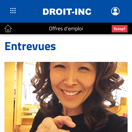
Offres d'emploi
Scoop?
ACTUALITÉS
Entrevues
Accueil
En
Continu
Nominations
Bureaux
Conseillers
Juridiques
Campus
Carrière
Archives