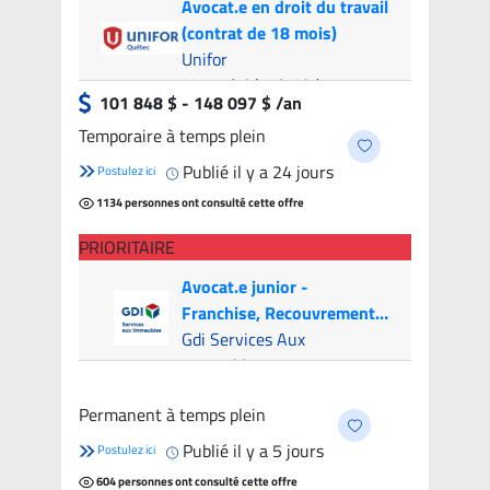
Avocat.e en droit du travail
(contrat de 18 mois)
Unifor
Montréal (Hybride)
- 9
101 848 $ - 148 097 $ /an
candidats
Temporaire à temps plein
Publié il y a 24 jours
Postulez ici
1134 personnes ont consulté cette offre
PRIORITAIRE
Avocat.e junior -
Franchise, Recouvrement
et Litige (Canada & USA)
Gdi Services Aux
Immeubles
Montréal (Hybride)
- 7
Permanent à temps plein
candidats
Publié il y a 5 jours
Postulez ici
604 personnes ont consulté cette offre