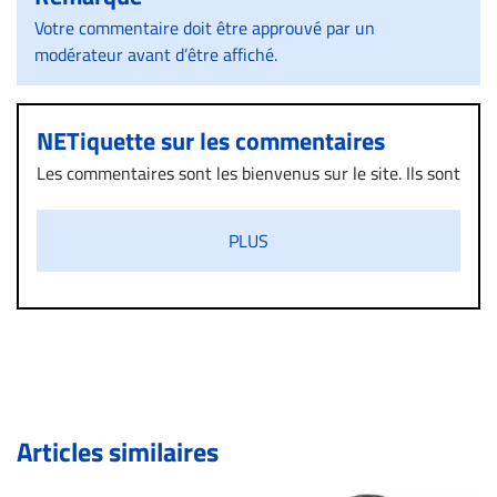
Votre commentaire doit être approuvé par un
modérateur avant d’être affiché.
NETiquette sur les commentaires
Les commentaires sont les bienvenus sur le site. Ils sont
validés par la Rédaction avant d’être publiés et exclus
s’ils présentent un caractère injurieux, raciste ou
PLUS
diffamatoire. Si malgré cette politique de modération,
un commentaire publié sur le site vous dérange, prenez
immédiatement contact par courriel (info@droit-
inc.com) avec la Rédaction. Si votre demande apparait
légitime, le commentaire sera retiré sur le champ. Vous
pouvez également utiliser l’espace dédié aux
commentaires pour publier, dans les mêmes conditions
de validation, un droit de réponse.
Articles similaires
Bien à vous,