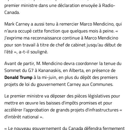
Nous
premier ministre dans une déclaration envoyée à Radio-
joindre
Canada.
À
Mark Carney a aussi tenu à remercier Marco Mendicino, qui
propos
n'aura occupé cette fonction que quelques mois à peine. «
Infolettre
J’exprime ma reconnaissance continue à Marco Mendicino
S’abonner
pour son travail à titre de chef de cabinet jusqu’au début de
FAQ
l’été », a-t-il souligné.
Politique de
Avant de partir, M. Mendicino devra coordonner la tenue du
confidentialité
Sommet du G7 à Kananaskis, en Alberta, en présence de
Donald Trump
à la mi-juin, en plus du dépôt des premiers
projets de loi du gouvernement Carney aux Communes.
Le premier ministre va déposer des pièces législatives pour
mettre en œuvre les baisses d'impôts promises et pour
accélérer l'approbation de grands projets d'infrastructures «
d'intérêt national ».
« Le nouveau gouvernement du Canada défendra fermement