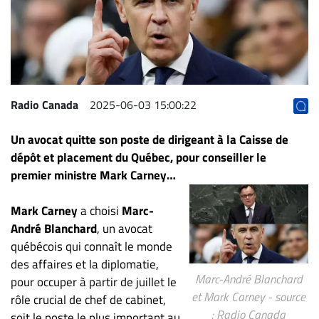
Archives
CARRIÈRE
ET
EMPLOIS
Radio Canada
2025-06-03 15:00:22
AVOCATS
Un avocat quitte son poste de dirigeant à la Caisse de
ET
dépôt et placement du Québec, pour conseiller le
JURISTES
premier ministre Mark Carney…
Offres
d'emploi
Mark Carney
a choisi
Marc-
Formation
André Blanchard
, un avocat
Continue
québécois qui connaît le monde
des affaires et la diplomatie,
Métiers
Marc-André Blanchard
pour occuper à partir de juillet le
Scoop?
et Mark Carney - source
rôle crucial de chef de cabinet,
CABINETS
: Radio Canada
soit le poste le plus important au