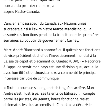
ET
bureau du premier ministre, a
ENTREPRISES
appris Radio-Canada.
Espace
L'ancien ambassadeur du Canada aux Nations unies
entreprises
succédera ainsi à l'ex-ministre
Marco Mendicino
, qui a
Page
assumé ces fonctions pendant la transition et les premières
entreprises
semaines au pouvoir de gouvernement Carney.
Publier
Marc-André Blanchard a annoncé qu'il quittait ses fonctions
un
de vice-président et chef de l’investissement mondial à la
emploi
Caisse de dépôt et placement du Québec (CDPQ). « Répondre
Publicité
à l’appel de servir mon pays est une décision que j’accueille
Solutions de
avec humilité et enthousiasme », a commenté le principal
recrutements
intéressé par voie de communiqué.
TROUVEZ-
« Tout au cours de sa longue et distinguée carrière, Marc-
NOUS
André s’est illustré par ses talents de bâtisseur. Il compte
parmi les juristes, dirigeants, hauts fonctionnaires et
diplomates les plus accomplis du Canada », a déclaré le