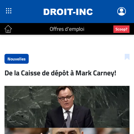
Offres d'emploi
Scoop?
ACTUALITÉS
Accueil
Nouvelles
En
De la Caisse de dépôt à Mark Carney!
Continu
Nominations
Bureaux
Conseillers
Juridiques
Campus
Carrière