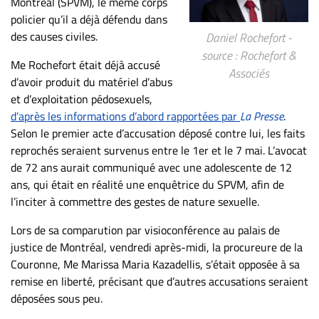
Montréal (SPVM), le même corps
ET
policier qu’il a déjà défendu dans
ENTREPRISES
des causes civiles.
Daniel Rochefort -
source : Rochefort &
Espace
Me Rochefort était déjà accusé
Associés
entreprises
d’avoir produit du matériel d’abus
Page
et d’exploitation pédosexuels,
entreprises
d’après les informations d’abord rapportées par
La Presse
.
Selon le premier acte d’accusation déposé contre lui, les faits
Publier
reprochés seraient survenus entre le 1er et le 7 mai. L’avocat
un
de 72 ans aurait communiqué avec une adolescente de 12
emploi
ans, qui était en réalité une enquêtrice du SPVM, afin de
Publicité
l’inciter à commettre des gestes de nature sexuelle.
Solutions de
Lors de sa comparution par visioconférence au palais de
recrutements
justice de Montréal, vendredi après-midi, la procureure de la
TROUVEZ-
Couronne, Me Marissa Maria Kazadellis, s’était opposée à sa
NOUS
remise en liberté, précisant que d’autres accusations seraient
déposées sous peu.