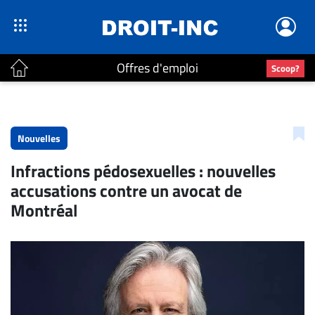
Offres d'emploi
Scoop?
ACTUALITÉS
Accueil
Nouvelles
En
Infractions pédosexuelles : nouvelles
Continu
accusations contre un avocat de
Nominations
Montréal
Bureaux
Conseillers
Juridiques
Campus
Carrière