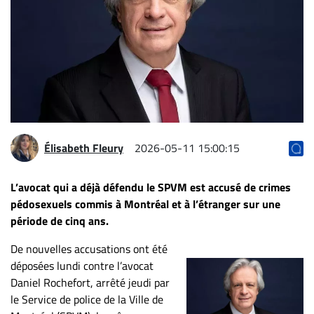
Archives
CARRIÈRE
ET
EMPLOIS
AVOCATS
ET
Élisabeth Fleury
2026-05-11 15:00:15
JURISTES
Offres
L’avocat qui a déjà défendu le SPVM est accusé de crimes
d'emploi
pédosexuels commis à Montréal et à l’étranger sur une
période de cinq ans.
Formation
Continue
De nouvelles accusations ont été
Métiers
déposées lundi contre l’avocat
Daniel Rochefort, arrêté jeudi par
Scoop?
le Service de police de la Ville de
CABINETS