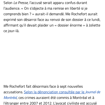
Nous
Selon
La Presse
, l’accusé serait apparu confus durant
joindre
l’audience. « On s’objecte à ma remise en liberté si je
À
comprends bien ? » aurait-il demandé. Me Rochefort aurait
propos
exprimé son désarroi face au renvoi de son dossier à ce lundi,
affirmant qu’il devait plaider un « dossier énorme » à Joliette
Infolettre
ce jour-là.
S’abonner
FAQ
Politique de
confidentialité
Me Rochefort fait désormais face à sept nouvelles
accusations.
Selon la dénonciation consultée par le
Journal de
Montréal
, ces crimes auraient été commis à Montréal et à
l’étranger entre 2007 et 2012. L’avocat civiliste est accusé