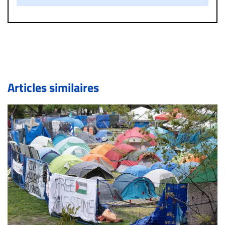
un commentaire publié sur le site vous dérange, prenez
immédiatement contact par courriel (info@droit-
inc.com) avec la Rédaction. Si votre demande apparait
légitime, le commentaire sera retiré sur le champ. Vous
pouvez également utiliser l’espace dédié aux
commentaires pour publier, dans les mêmes conditions
de validation, un droit de réponse.
Articles similaires
Bien à vous,
La Rédaction de Droit-inc.com