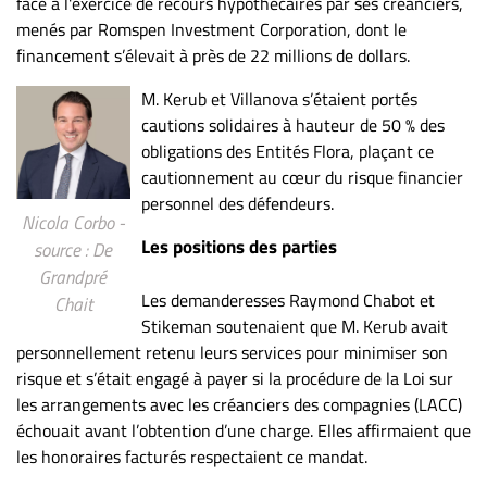
face à l'exercice de recours hypothécaires par ses créanciers,
Nous
menés par Romspen Investment Corporation, dont le
joindre
financement s’élevait à près de 22 millions de dollars.
À
propos
M. Kerub et Villanova s’étaient portés
Infolettre
cautions solidaires à hauteur de 50 % des
obligations des Entités Flora, plaçant ce
S’abonner
cautionnement au cœur du risque financier
FAQ
personnel des défendeurs.
Nicola Corbo -
Politique de
Les positions des parties
source : De
confidentialité
Grandpré
Les demanderesses Raymond Chabot et
Chait
Stikeman soutenaient que M. Kerub avait
personnellement retenu leurs services pour minimiser son
risque et s’était engagé à payer si la procédure de la Loi sur
les arrangements avec les créanciers des compagnies (LACC)
échouait avant l’obtention d’une charge. Elles affirmaient que
les honoraires facturés respectaient ce mandat.