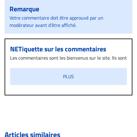
Remarque
Votre commentaire doit être approuvé par un
modérateur avant d’être affiché.
NETiquette sur les commentaires
Les commentaires sont les bienvenus sur le site. Ils sont
validés par la Rédaction avant d’être publiés et exclus
s’ils présentent un caractère injurieux, raciste ou
PLUS
diffamatoire. Si malgré cette politique de modération,
un commentaire publié sur le site vous dérange, prenez
immédiatement contact par courriel (info@droit-
inc.com) avec la Rédaction. Si votre demande apparait
légitime, le commentaire sera retiré sur le champ. Vous
pouvez également utiliser l’espace dédié aux
commentaires pour publier, dans les mêmes conditions
de validation, un droit de réponse.
Articles similaires