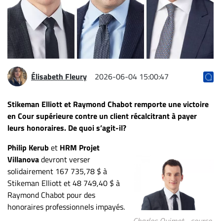
Archives
CARRIÈRE
ET
EMPLOIS
Élisabeth Fleury
2026-06-04 15:00:47
AVOCATS
ET
Stikeman Elliott et Raymond Chabot remporte une victoire
JURISTES
en Cour supérieure contre un client récalcitrant à payer
leurs honoraires. De quoi s’agit-il?
Offres
d'emploi
Philip Kerub
et
HRM Projet
Formation
Villanova
devront verser
Continue
solidairement 167 735,78 $ à
Stikeman Elliott et 48 749,40 $ à
Métiers
Raymond Chabot pour des
Scoop?
honoraires professionnels impayés.
CABINETS
Charles Ouimet - source