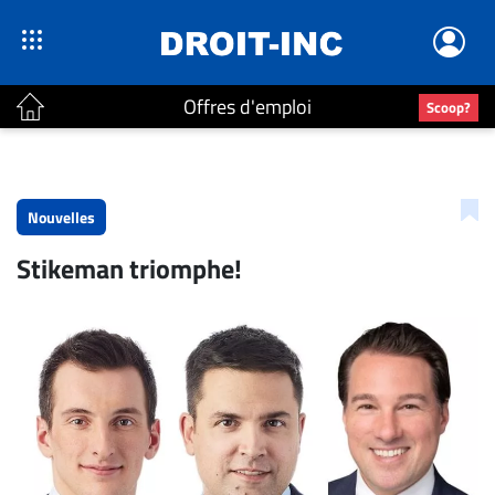
Offres d'emploi
Scoop?
ACTUALITÉS
Accueil
Nouvelles
En
Stikeman triomphe!
Continu
Nominations
Bureaux
Conseillers
Juridiques
Campus
Carrière