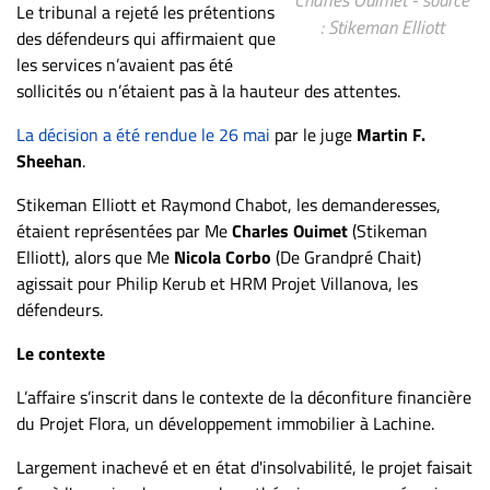
Le tribunal a rejeté les prétentions
ET
: Stikeman Elliott
des défendeurs qui affirmaient que
ENTREPRISES
les services n’avaient pas été
Espace
sollicités ou n’étaient pas à la hauteur des attentes.
entreprises
La décision a été rendue le 26 mai
par le juge
Martin F.
Page
Sheehan
.
entreprises
Stikeman Elliott et Raymond Chabot, les demanderesses,
Publier
étaient représentées par Me
Charles Ouimet
(Stikeman
un
Elliott), alors que Me
Nicola Corbo
(De Grandpré Chait)
emploi
agissait pour Philip Kerub et HRM Projet Villanova, les
Publicité
défendeurs.
Solutions de
Le contexte
recrutements
TROUVEZ-
L’affaire s’inscrit dans le contexte de la déconfiture financière
du Projet Flora, un développement immobilier à Lachine.
NOUS
Largement inachevé et en état d'insolvabilité, le projet faisait