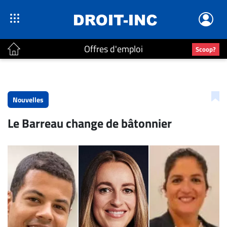
Offres d'emploi
Scoop?
ACTUALITÉS
Accueil
Nouvelles
En
Le Barreau change de bâtonnier
Continu
Nominations
Bureaux
Conseillers
Juridiques
Campus
Carrière