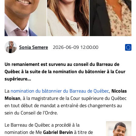
Archives
CARRIÈRE
ET
EMPLOIS
Sonia Semere
2026-06-09 12:00:00
AVOCATS
ET
Un remaniement est survenu au conseil du Barreau de
JURISTES
Québec à la suite de la nomination du bâtonnier à la Cour
supérieure…
Offres
d'emploi
La
nomination du bâtonnier du Barreau de Québec
,
Nicolas
Formation
Moisan
, à la magistrature de la Cour supérieure du Québec
Continue
en tout début de mandat a entraîné des changements au
sein du Conseil de l’Ordre.
Métiers
Scoop?
Le Barreau de Québec a procédé à la
nomination de Me
Gabriel Bervin
à titre de
CABINETS