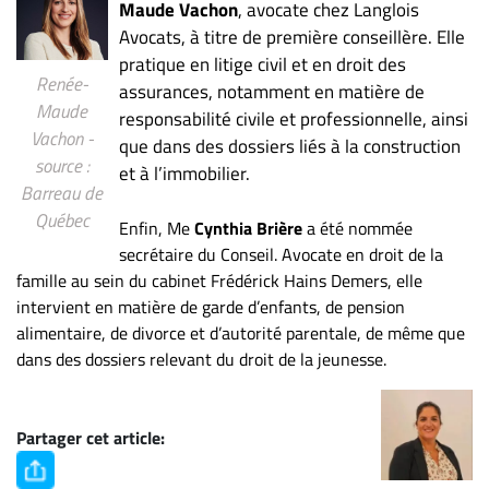
Nous
Maude Vachon
, avocate chez Langlois
joindre
Avocats, à titre de première conseillère. Elle
pratique en litige civil et en droit des
À
Renée-
propos
assurances, notamment en matière de
Maude
responsabilité civile et professionnelle, ainsi
Infolettre
Vachon -
que dans des dossiers liés à la construction
S’abonner
source :
et à l’immobilier.
FAQ
Barreau de
Québec
Politique de
Enfin, Me
Cynthia Brière
a été nommée
confidentialité
secrétaire du Conseil. Avocate en droit de la
famille au sein du cabinet Frédérick Hains Demers, elle
intervient en matière de garde d’enfants, de pension
alimentaire, de divorce et d’autorité parentale, de même que
dans des dossiers relevant du droit de la jeunesse.
Partager cet article: