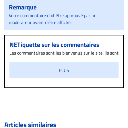
Remarque
Votre commentaire doit être approuvé par un
modérateur avant d’être affiché.
NETiquette sur les commentaires
Les commentaires sont les bienvenus sur le site. Ils sont
validés par la Rédaction avant d’être publiés et exclus
s’ils présentent un caractère injurieux, raciste ou
PLUS
diffamatoire. Si malgré cette politique de modération,
un commentaire publié sur le site vous dérange, prenez
immédiatement contact par courriel (info@droit-
inc.com) avec la Rédaction. Si votre demande apparait
légitime, le commentaire sera retiré sur le champ. Vous
pouvez également utiliser l’espace dédié aux
commentaires pour publier, dans les mêmes conditions
de validation, un droit de réponse.
Articles similaires