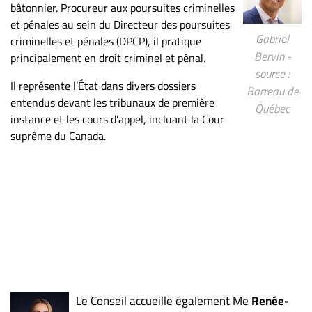
bâtonnier. Procureur aux poursuites criminelles
ET
et pénales au sein du Directeur des poursuites
ENTREPRISES
Gabriel
criminelles et pénales (DPCP), il pratique
Bervin -
Espace
principalement en droit criminel et pénal.
source :
entreprises
Il représente l’État dans divers dossiers
Barreau de
Page
entendus devant les tribunaux de première
Québec
entreprises
instance et les cours d’appel, incluant la Cour
Publier
suprême du Canada.
un
emploi
Publicité
Solutions de
recrutements
TROUVEZ-
NOUS
Le Conseil accueille également Me
Renée-