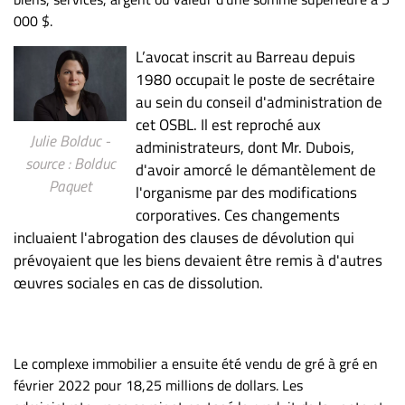
Nous
000 $.
joindre
À
L’avocat inscrit au Barreau depuis
propos
1980 occupait le poste de secrétaire
au sein du conseil d'administration de
Infolettre
cet OSBL. Il est reproché aux
S’abonner
Julie Bolduc -
administrateurs, dont Mr. Dubois,
FAQ
source : Bolduc
d'avoir amorcé le démantèlement de
Paquet
Politique de
l'organisme par des modifications
confidentialité
corporatives. Ces changements
incluaient l'abrogation des clauses de dévolution qui
prévoyaient que les biens devaient être remis à d'autres
œuvres sociales en cas de dissolution.
Le complexe immobilier a ensuite été vendu de gré à gré en
février 2022 pour 18,25 millions de dollars. Les