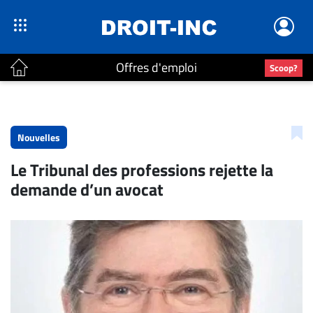
Offres d'emploi
Scoop?
ACTUALITÉS
Accueil
Nouvelles
En
Le Tribunal des professions rejette la
Continu
demande d’un avocat
Nominations
Bureaux
Conseillers
Juridiques
Campus
Carrière