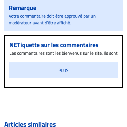
Remarque
Votre commentaire doit être approuvé par un
modérateur avant d’être affiché.
NETiquette sur les commentaires
Les commentaires sont les bienvenus sur le site. Ils sont
validés par la Rédaction avant d’être publiés et exclus
s’ils présentent un caractère injurieux, raciste ou
PLUS
diffamatoire. Si malgré cette politique de modération,
un commentaire publié sur le site vous dérange, prenez
immédiatement contact par courriel (info@droit-
inc.com) avec la Rédaction. Si votre demande apparait
légitime, le commentaire sera retiré sur le champ. Vous
pouvez également utiliser l’espace dédié aux
commentaires pour publier, dans les mêmes conditions
de validation, un droit de réponse.
Articles similaires