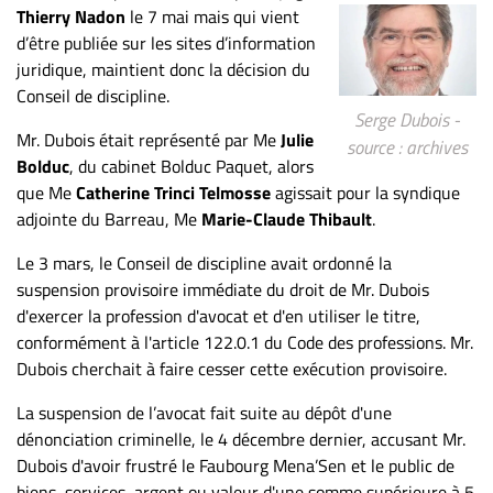
Thierry Nadon
le 7 mai mais qui vient
ET
d’être publiée sur les sites d’information
ENTREPRISES
juridique, maintient donc la décision du
Espace
Conseil de discipline.
entreprises
Serge Dubois -
Mr. Dubois était représenté par Me
Julie
source : archives
Page
Bolduc
, du cabinet Bolduc Paquet, alors
entreprises
que Me
Catherine Trinci Telmosse
agissait pour la syndique
Publier
adjointe du Barreau, Me
Marie-Claude Thibault
.
un
Le 3 mars, le Conseil de discipline avait ordonné la
emploi
suspension provisoire immédiate du droit de Mr. Dubois
Publicité
d'exercer la profession d'avocat et d'en utiliser le titre,
Solutions de
conformément à l'article 122.0.1 du Code des professions. Mr.
recrutements
Dubois cherchait à faire cesser cette exécution provisoire.
TROUVEZ-
La suspension de l’avocat fait suite au dépôt d'une
NOUS
dénonciation criminelle, le 4 décembre dernier, accusant Mr.
Dubois d'avoir frustré le Faubourg Mena’Sen et le public de
biens, services, argent ou valeur d'une somme supérieure à 5