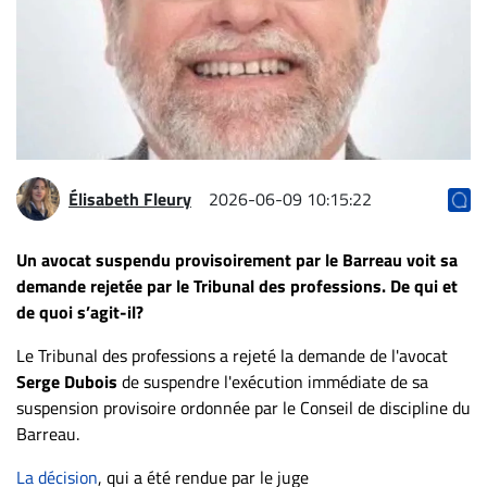
Archives
CARRIÈRE
ET
EMPLOIS
AVOCATS
Élisabeth Fleury
2026-06-09 10:15:22
ET
JURISTES
Un avocat suspendu provisoirement par le Barreau voit sa
demande rejetée par le Tribunal des professions. De qui et
Offres
de quoi s’agit-il?
d'emploi
Formation
Le Tribunal des professions a rejeté la demande de l'avocat
Continue
Serge Dubois
de suspendre l'exécution immédiate de sa
Métiers
suspension provisoire ordonnée par le Conseil de discipline du
Barreau.
Scoop?
La décision
, qui a été rendue par le juge
CABINETS