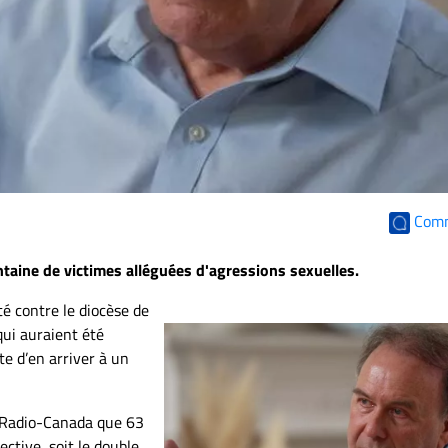
Com
ntaine de victimes alléguées d'agressions sexuelles.
té contre le diocèse de
qui auraient été
e d’en arriver à un
 Radio-Canada que 63
ective, soit le double