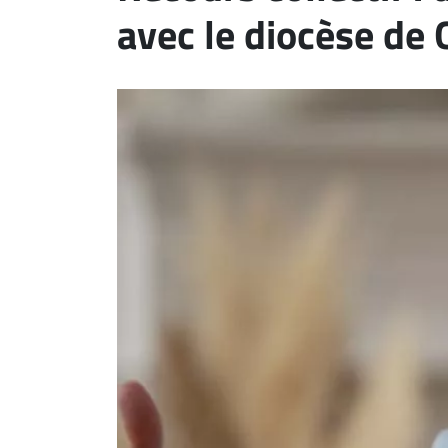
avec le diocèse de
ET
EMPLOIS
AVOCATS
ET
JURISTES
Offres
d'emploi
Formation
Continue
Métiers
Scoop?
CABINETS
ET
ENTREPRISES