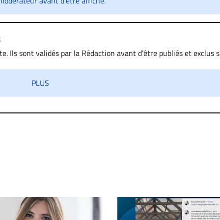
odérateur avant d’être affiché.
s
. Ils sont validés par la Rédaction avant d’être publiés et exclus s’
 diffamatoire. Si malgré cette politique de modération, un comment
iatement contact par courriel (info@droit-inc.com) avec la Rédacti
PLUS
taire sera retiré sur le champ. Vous pouvez également utiliser
 dans les mêmes conditions de validation, un droit de réponse.