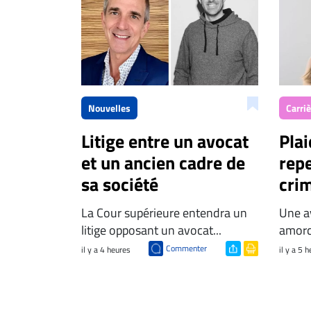
Nouvelles
Carri
Litige entre un avocat
Plai
et un ancien cadre de
repe
sa société
crim
La Cour supérieure entendra un
Une av
litige opposant un avocat...
amorc
Commenter
il y a 4 heures
il y a 5 