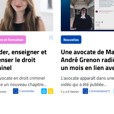
ère et Formation
Nouvelles
der, enseigner et
Une avocate de Ma
nser le droit
André Grenon radi
inel
un mois en lien av
une vidéo
ocate en droit criminel
L'avocate apparaît dans un
« choquante »
e un nouveau chapitre...
vidéo qui a été publiée...
Commenter
Commentaire(1)
heures
il y a 6 heures