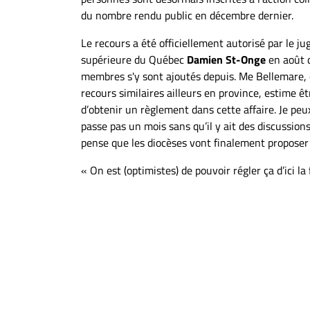
À
du nombre rendu public en décembre dernier.
propos
Le recours a été officiellement autorisé par le ju
Infolettre
supérieure du Québec
Damien
St-Onge
en août d
S’abonner
membres s'y sont ajoutés depuis. Me Bellemare,
FAQ
recours similaires ailleurs en province, estime ê
d’obtenir un règlement dans cette affaire. Je peux
Politique de
passe pas un mois sans qu’il y ait des discussions
confidentialité
pense que les diocèses vont finalement proposer
« On est (optimistes) de pouvoir régler ça d’ici l