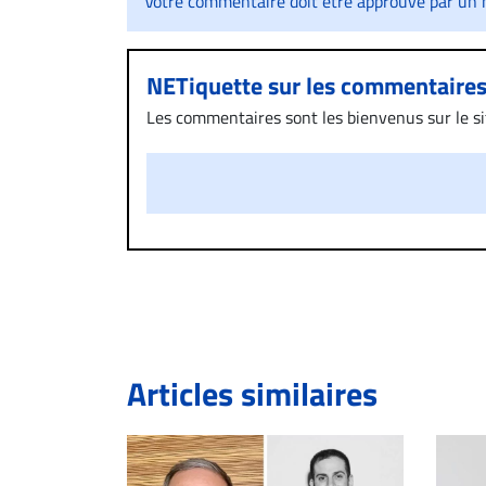
Votre commentaire doit être approuvé par un m
NETiquette sur les commentaire
Les commentaires sont les bienvenus sur le site
présentent un caractère injurieux, raciste ou
publié sur le site vous dérange, prenez imméd
Si votre demande apparait légitime, le commen
l’espace dédié aux commentaires pour publier,
Bien à vous,
La Rédaction de Droit-inc.com
Articles similaires