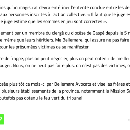
oins qu’un magistrat devra entériner l’entente conclue entre les d
x personnes inscrites à l'action collective. « Il faut que le juge 
 le juge estime que les sommes en jeu sont correctes ».
llement par un membre du clergé du diocèse de Gaspé depuis le 5 
 de même que leurs héritiers. Me Bellemare, qui assure ne pas faire
 pour les présumées victimes de se manifester.
ce de frappe, plus on peut négocier, plus on peut obtenir de meille
uger. Nous, on ne peut pas faire plus, on n’est pas des victimes, o
osée plus tôt ce mois-ci par Bellemare Avocats et vise les frères e
s plusieurs établissements de la province, notamment la Mission S
outefois pas obtenu le feu vert du tribunal.