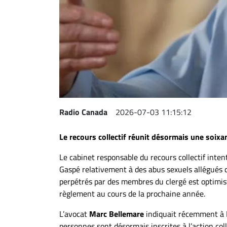
Espace
entreprises
Page
entreprises
Publier
un
emploi
Radio Canada
2026-07-03 11:15:12
Publicité
Solutions de
Le recours collectif réunit désormais une soixa
recrutements
TROUVEZ-
Le cabinet responsable du recours collectif inten
Gaspé relativement à des abus sexuels allégués 
NOUS
perpétrés par des membres du clergé est optimist
règlement au cours de la prochaine année.
Nous
L’avocat
Marc Bellemare
indiquait récemment à
joindre
personnes sont désormais inscrites à l’action coll