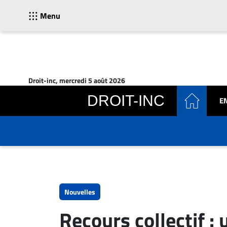
Menu
ACTUALITÉS
Accueil
Droit-inc, mercredi 5 août 2026
En
DROIT-INC
E
Continu
Nominations
Bureaux
Conseillers
Juridiques
Campus
Carrière
Nouvelles
Archives
Recours collectif :
CARRIÈRE