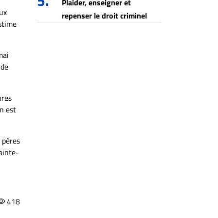
5.
Plaider, enseigner et
eux
repenser le droit criminel
estime
mai
 de
ures
n est
t pères
ainte-
418