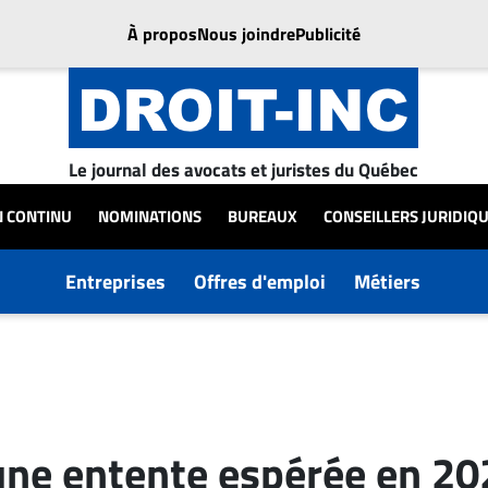
À propos
Nous joindre
Publicité
Le journal des avocats et juristes du Québec
N CONTINU
NOMINATIONS
BUREAUX
CONSEILLERS JURIDIQ
Entreprises
Offres d'emploi
Métiers
 une entente espérée en 2