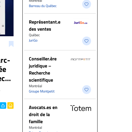
Montréal
Barreau du Québec
Représentant.e
des ventes
Québec
JuriGo
rc-
Conseiller.ère
juridique –
ée
Recherche
ec
scientifique
Montréal
e
Groupe Montpetit
Avocats.es en
droit de la
famille
Montréal