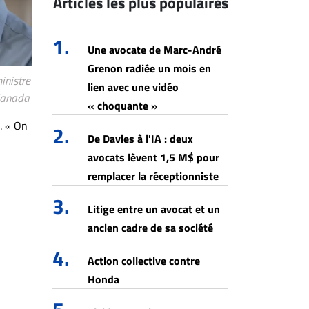
Articles les plus populaires
1.
Une avocate de Marc-André
Grenon radiée un mois en
inistre
lien avec une vidéo
-Canada
« choquante »
l. « On
2.
De Davies à l'IA : deux
avocats lèvent 1,5 M$ pour
remplacer la réceptionniste
3.
Litige entre un avocat et un
ancien cadre de sa société
4.
Action collective contre
Honda