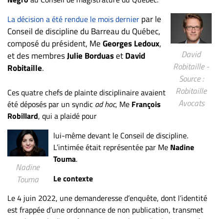
ET
par le
La décision a été rendue le mois dernier
ENTREPRISES
Conseil de discipline du Barreau du Québec,
Espace
composé du président, Me
Georges Ledoux
,
entreprises
David
et des membres
Julie Borduas
et
David
Robitaille -
Page
Robitaille
.
Source :
entreprises
Robitaille
Ces quatre chefs de plainte disciplinaire avaient
Publier
Avocats
été déposés par un syndic
ad hoc
, Me
François
un
Robillard
, qui a plaidé pour
emploi
Publicité
lui-même devant le Conseil de discipline.
L’intimée était représentée par Me
Nadine
Solutions de
Touma
.
recrutements
Nadine
TROUVEZ-
Le contexte
Touma
NOUS
Le 4 juin 2022, une demanderesse d’enquête, dont l’identité
est frappée d’une ordonnance de non publication, transmet