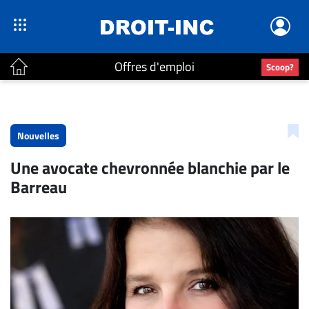
Offres d'emploi
Scoop?
ACTUALITÉS
Accueil
Nouvelles
En
Une avocate chevronnée blanchie par le
Continu
Barreau
Nominations
Bureaux
Conseillers
Juridiques
Campus
Carrière