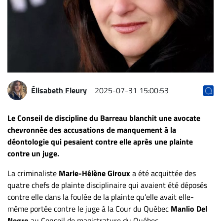
Archives
CARRIÈRE
ET
EMPLOIS
AVOCATS
Élisabeth Fleury
2025-07-31 15:00:53
ET
JURISTES
Le Conseil de discipline du Barreau blanchit une avocate
chevronnée des accusations de manquement à la
Offres
déontologie qui pesaient contre elle après une plainte
d'emploi
contre un juge.
Formation
Continue
La criminaliste
Marie-Hélène Giroux
a été acquittée des
Métiers
quatre chefs de plainte disciplinaire qui avaient été déposés
contre elle dans la foulée de la plainte qu’elle avait elle-
Scoop?
même portée contre le juge à la Cour du Québec
Manlio Del
CABINETS
Negro
au Conseil de magistrature du Québec.