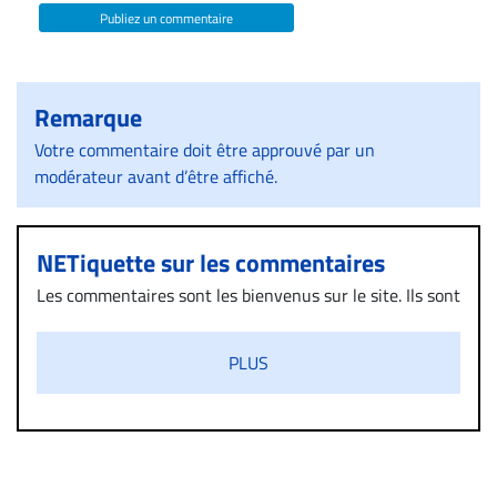
Publiez un commentaire
Remarque
Votre commentaire doit être approuvé par un
modérateur avant d’être affiché.
NETiquette sur les commentaires
Les commentaires sont les bienvenus sur le site. Ils sont
validés par la Rédaction avant d’être publiés et exclus
s’ils présentent un caractère injurieux, raciste ou
PLUS
diffamatoire. Si malgré cette politique de modération,
un commentaire publié sur le site vous dérange, prenez
immédiatement contact par courriel (info@droit-
inc.com) avec la Rédaction. Si votre demande apparait
légitime, le commentaire sera retiré sur le champ. Vous