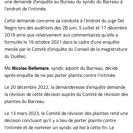
Nous
une demande d’enquête au Bureau du syndic du Barreau à
joindre
l’endroit de l’intimée.
À
Cette demande concerne sa conduite à l’endroit du juge Del
propos
Negro lors des auditions des 28 juin, 5 juillet et 17 décembre
Infolettre
2019 ainsi que relativement aux commentaires qu’elle a
formulés le 19 octobre 2021 dans le cadre d’une enquête
S’abonner
menée par le Comité d’enquête du Conseil de la magistrature
FAQ
du Québec.
Politique de
Me
Nicolas Bellemare
, syndic adjoint du Barreau, décide
confidentialité
après enquête de ne pas porter plainte contre l’intimée.
Le 20 décembre 2022, la demanderesse d’enquête demande
la révision de cette décision auprès du Comité de révision des
plaintes du Barreau.
Le 13 mars 2023, le Comité de révision des plaintes rend une
décision concluant qu’il y a lieu de porter plainte contre
l’intimée et de nommer un syndic
ad hoc
à cette fin. Le