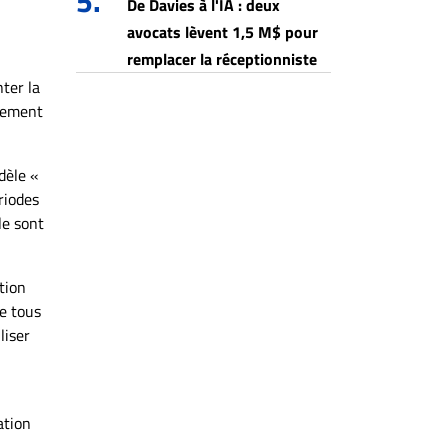
5.
De Davies à l'IA : deux
avocats lèvent 1,5 M$ pour
remplacer la réceptionniste
ter la
ncement
dèle «
riodes
le sont
tion
de tous
liser
ation