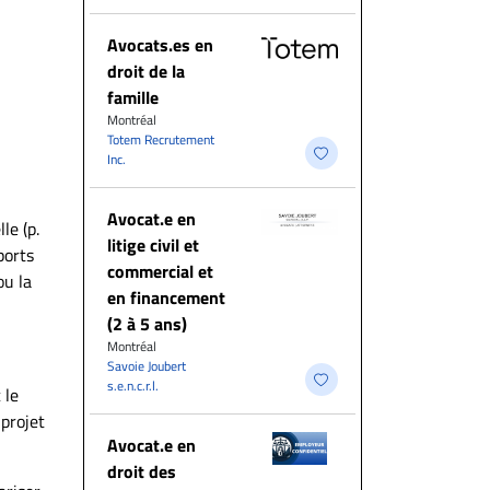
Avocats.es en
droit de la
famille
Montréal
Totem Recrutement
Inc.
Avocat.e en
le (p.
litige civil et
ports
commercial et
ou la
en financement
(2 à 5 ans)
Montréal
Savoie Joubert
s.e.n.c.r.l.
 le
projet
Avocat.e en
droit des