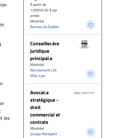
tion
À partir de
128956.00 $ par
année
Montréal
es
Barreau du Québec
Conseiller.ère
à
juridique
principal.e
Montréal
Recrutement Life
After Law
un
Avocat.e
stratégique -
on
droit
t
commercial et
t les
contrats
Montréal
Groupe Montpetit