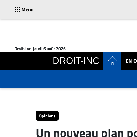
Menu
ACTUALITÉS
Accueil
Droit-inc, jeudi 6 août 2026
En
DROIT-INC
EN 
Continu
Nominations
Bureaux
Conseillers
Juridiques
Campus
Carrière
Opinions
Archives
Un nouveau plan po
CARRIÈRE