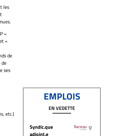
t les
t
omues.
GP «
et «
nds de
t de
de ses
EMPLOIS
EN VEDETTE
, etc.)
Syndic.que
adjoint.e