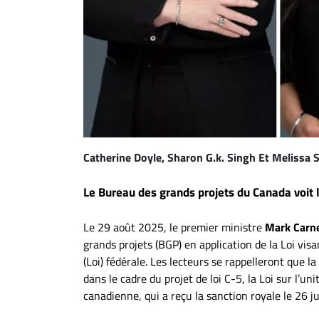
Espace
entreprises
Page
entreprises
Publier
un
emploi
Catherine Doyle, Sharon G.k. Singh Et Melissa
Publicité
Solutions de
Le Bureau des grands projets du Canada voit 
recrutements
TROUVEZ-
Le 29 août 2025, le premier ministre
Mark Carn
grands projets (BGP) en application de la Loi visa
NOUS
(Loi) fédérale. Les lecteurs se rappelleront que la
dans le cadre du projet de loi C-5, la Loi sur l’un
Nous
canadienne, qui a reçu la sanction royale le 26 j
joindre