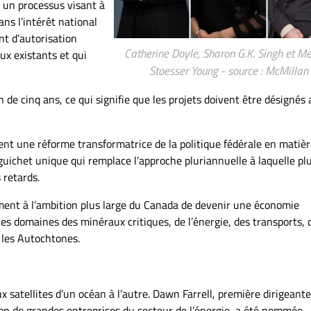
er un processus visant à
ans l’intérêt national
t d’autorisation
Catherine Doyle, Sharon G.K. Singh et Me
ux existants et qui
Stoesser Young - source : McMillan
de cinq ans, ce qui signifie que les projets doivent être désignés 
ent une réforme transformatrice de la politique fédérale en matiè
uichet unique qui remplace l’approche pluriannuelle à laquelle pl
 retards.
nt à l’ambition plus large du Canada de devenir une économie
 les domaines des minéraux critiques, de l’énergie, des transports, 
r les Autochtones.
x satellites d’un océan à l’autre. Dawn Farrell, première dirigeante
n de grandes entreprises du secteur de l’énergie, a été nommée