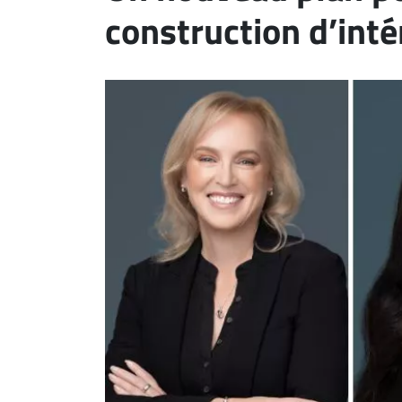
construction d’inté
ET
EMPLOIS
AVOCATS
ET
JURISTES
Offres
d'emploi
Formation
Continue
Métiers
Scoop?
CABINETS
ET
ENTREPRISES