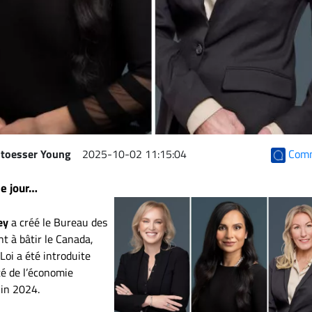
Com
 Stoesser Young
2025-10-02 11:15:04
le jour…
ey
a créé le Bureau des
nt à bâtir le Canada,
 Loi a été introduite
ité de l’économie
uin 2024.