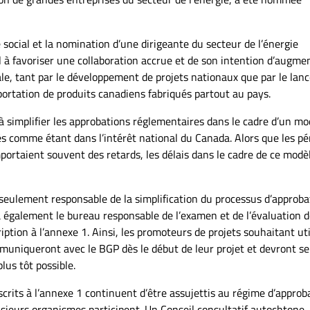
social et la nomination d’une dirigeante du secteur de l’énergie
à favoriser une collaboration accrue et de son intention d’augmen
le, tant par le développement de projets nationaux que par le la
portation de produits canadiens fabriqués partout au pays.
à simplifier les approbations réglementaires dans le cadre d’un mo
s comme étant dans l’intérêt national du Canada. Alors que les pé
portaient souvent des retards, les délais dans le cadre de ce modè
 seulement responsable de la simplification du processus d’approba
era également le bureau responsable de l’examen et de l’évaluation 
iption à l’annexe 1. Ainsi, les promoteurs de projets souhaitant uti
mmuniqueront avec le BGP dès le début de leur projet et devront se
lus tôt possible.
scrits à l’annexe 1 continuent d’être assujettis au régime d’approb
usieurs organismes participent. Un Conseil consultatif autochtone