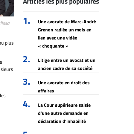
Articles les plus populaires
1.
Une avocate de Marc-André
lissa
Grenon radiée un mois en
lien avec une vidéo
au plus
« choquante »
2.
Litige entre un avocat et un
re
ancien cadre de sa société
usieurs
3.
Une avocate en droit des
affaires
des
4.
La Cour supérieure saisie
d’une autre demande en
déclaration d’inhabilité