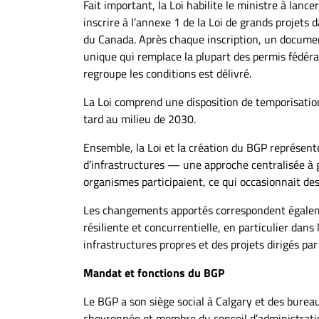
Fait important, la Loi habilite le ministre à lanc
À
inscrire à l’annexe 1 de la Loi de grands projets d
propos
du Canada. Après chaque inscription, un documen
Infolettre
unique qui remplace la plupart des permis fédéra
S’abonner
regroupe les conditions est délivré.
FAQ
La Loi comprend une disposition de temporisation 
Politique de
tard au milieu de 2030.
confidentialité
Ensemble, la Loi et la création du BGP représent
d’infrastructures — une approche centralisée à g
organismes participaient, ce qui occasionnait des
Les changements apportés correspondent égaleme
résiliente et concurrentielle, en particulier dans
infrastructures propres et des projets dirigés pa
Mandat et fonctions du BGP
Le BGP a son siège social à Calgary et des bureau
chevronnée et membre du conseil d’administratio