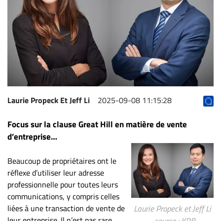
Archives
CARRIÈRE
ET
EMPLOIS
AVOCATS
ET
Laurie Propeck Et Jeff Li
2025-09-08 11:15:28
JURISTES
Focus sur la clause Great Hill en matière de vente
Offres
d’entreprise…
d'emploi
Formation
Beaucoup de propriétaires ont le
Continue
réflexe d’utiliser leur adresse
Métiers
professionnelle pour toutes leurs
communications, y compris celles
Scoop?
liées à une transaction de vente de
Laurie Propeck et Jeff Li
CABINETS
leur entreprise. Il n’est pas rare