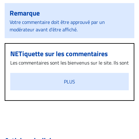
Remarque
Votre commentaire doit être approuvé par un
modérateur avant d’être affiché.
NETiquette sur les commentaires
Les commentaires sont les bienvenus sur le site. Ils sont
validés par la Rédaction avant d’être publiés et exclus
s’ils présentent un caractère injurieux, raciste ou
PLUS
diffamatoire. Si malgré cette politique de modération,
un commentaire publié sur le site vous dérange, prenez
immédiatement contact par courriel (info@droit-
inc.com) avec la Rédaction. Si votre demande apparait
légitime, le commentaire sera retiré sur le champ. Vous
pouvez également utiliser l’espace dédié aux
commentaires pour publier, dans les mêmes conditions
de validation, un droit de réponse.