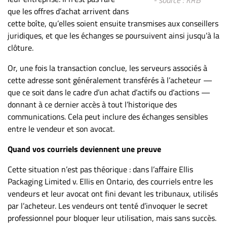
- source : KRB
ET
que les offres d’achat arrivent dans
ENTREPRISES
cette boîte, qu’elles soient ensuite transmises aux conseillers
juridiques, et que les échanges se poursuivent ainsi jusqu’à la
Espace
clôture.
entreprises
Or, une fois la transaction conclue, les serveurs associés à
Page
cette adresse sont généralement transférés à l’acheteur —
entreprises
que ce soit dans le cadre d’un achat d’actifs ou d’actions —
Publier
donnant à ce dernier accès à tout l’historique des
un
communications. Cela peut inclure des échanges sensibles
emploi
entre le vendeur et son avocat.
Publicité
Quand vos courriels deviennent une preuve
Solutions de
recrutements
Cette situation n’est pas théorique : dans l’affaire Ellis
TROUVEZ-
Packaging Limited v. Ellis en Ontario, des courriels entre les
vendeurs et leur avocat ont fini devant les tribunaux, utilisés
NOUS
par l’acheteur. Les vendeurs ont tenté d’invoquer le secret
professionnel pour bloquer leur utilisation, mais sans succès.