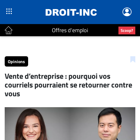
Offres d'emploi
Scoop?
ACTUALITÉS
Accueil
Opinions
En
Vente d’entreprise : pourquoi vos
Continu
courriels pourraient se retourner contre
Nominations
vous
Bureaux
Conseillers
Juridiques
Campus
Carrière