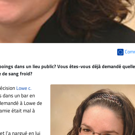
Com
 poings dans un lieu public? Vous êtes-vous déjà demandé quell
e de sang froid?
décision
Lowe c.
us dans un bar en
a demandé à Lowe de
 amie était mal à
et l’a nargué en lui