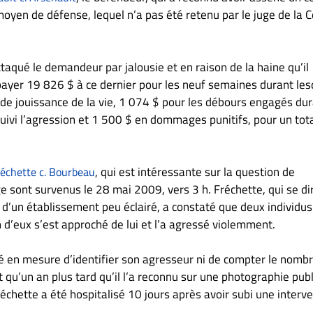
yen de défense, lequel n’a pas été retenu par le juge de la C
ttaqué le demandeur par jalousie et en raison de la haine qu’il
payer 19 826 $ à ce dernier pour les neuf semaines durant les
te de jouissance de la vie, 1 074 $ pour les débours engagés du
ivi l’agression et 1 500 $ en dommages punitifs, pour un tot
, qui est intéressante sur la question de
réchette c. Bourbeau
tige sont survenus le 28 mai 2009, vers 3 h. Fréchette, qui se di
re d’un établissement peu éclairé, a constaté que deux individus
n d’eux s’est approché de lui et l’a agressé violemment.
té en mesure d’identifier son agresseur ni de compter le nomb
t qu’un an plus tard qu’il l’a reconnu sur une photographie pub
réchette a été hospitalisé 10 jours après avoir subi une interv