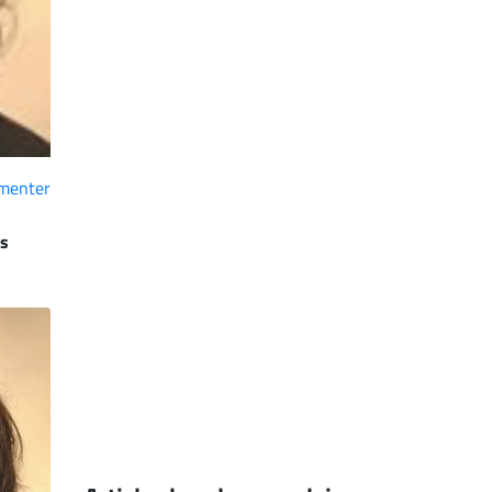
menter
es