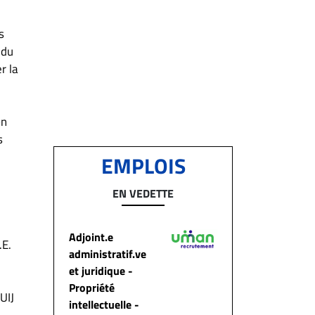
s
 du
r la
on
s
EMPLOIS
EN VEDETTE
Adjoint.e
.E.
administratif.ve
et juridique -
Propriété
UIJ
intellectuelle -