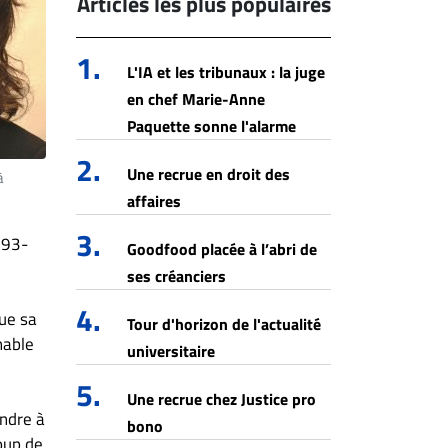
Articles les plus populaires
1.
L'IA et les tribunaux : la juge
en chef Marie-Anne
Paquette sonne l'alarme
2.
Une recrue en droit des
à
affaires
3.
793-
Goodfood placée à l’abri de
ses créanciers
4.
que sa
Tour d'horizon de l'actualité
nable
universitaire
5.
Une recrue chez Justice pro
ondre à
bono
oup de