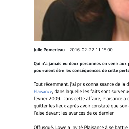
Espace
entreprises
Page
entreprises
Publier
un
Julie Pomerleau
2016-02-22 11:15:00
emploi
Qui n’a jamais vu deux personnes en venir aux
Publicité
pourraient être les conséquences de cette pert
Solutions de
recrutements
Tout récemment, j’ai pris connaissance de la 
TROUVEZ-
, dans laquelle les faits sont surven
Plaisance
février 2009. Dans cette affaire, Plaisance 
NOUS
quitter les lieux après avoir constaté que son
l’aise devant les avances de ce dernier.
Nous
joindre
Offusqué, Lowe a invité Plaisance à se battre 