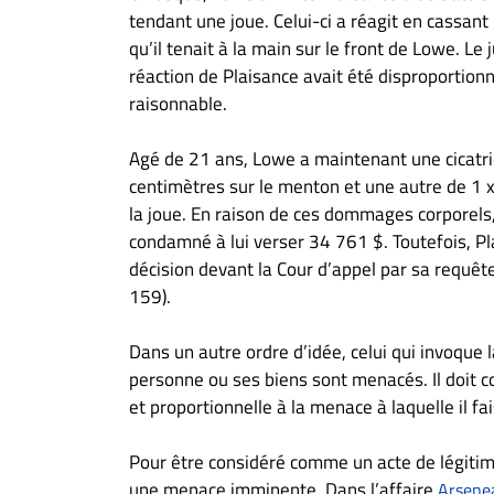
À
tendant une joue. Celui-ci a réagit en cassant 
propos
qu’il tenait à la main sur le front de Lowe. Le 
Infolettre
réaction de Plaisance avait été disproportion
raisonnable.
S’abonner
FAQ
Agé de 21 ans, Lowe a maintenant une cicatri
Politique de
centimètres sur le menton et une autre de 1 x
confidentialité
la joue. En raison de ces dommages corporels,
condamné à lui verser 34 761 $. Toutefois, Pl
décision devant la Cour d’appel par sa requ
159).
Dans un autre ordre d’idée, celui qui invoque 
personne ou ses biens sont menacés. Il doit con
et proportionnelle à la menace à laquelle il fai
Pour être considéré comme un acte de légitime 
une menace imminente. Dans l’affaire
Arsenea