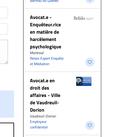
Barreau du Québec
Avocat.e -
Enquêteur.rice
en matière de
harcèlement
psychologique
Montreal
Relais Expert Enquête
et Médiation
Avocat.e en
droit des
affaires - Ville
de Vaudreuil-
Dorion
Vaudreuil-Dorion
Employeur
confidentiel