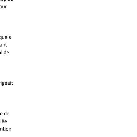
our
quels
rant
al de
rigeait
re de
liée
ention