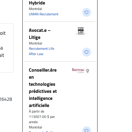
Hybride
Montréal
UMAN Recrutement
Avocat.e –
oit
Litige
Montréal
sa
Recrutement Life
After Law
ait
Conseiller.ère
en
technologies
prédictives et
intelligence
26428
artificielle
À partir de
113007.00 $ par
année
Montréal