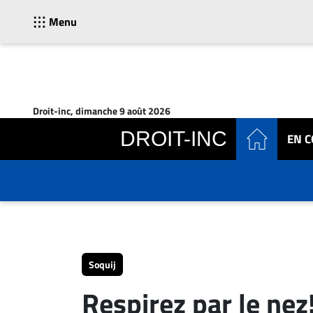
Menu
ACTUALITÉS
Accueil
Droit-inc, dimanche 9 août 2026
En
DROIT-INC
EN 
Continu
Nominations
Bureaux
Conseillers
Juridiques
Campus
Carrière
Soquij
Archives
Respirez par le nez
CARRIÈRE