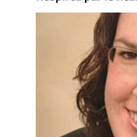
ET
EMPLOIS
AVOCATS
ET
JURISTES
Offres
d'emploi
Formation
Continue
Métiers
Scoop?
CABINETS
ET
ENTREPRISES