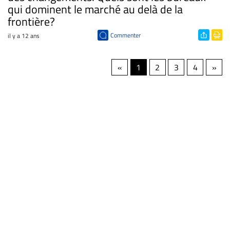
qui dominent le marché au delà de la
frontière?
Commenter
il y a 12 ans
«
1
2
3
4
»