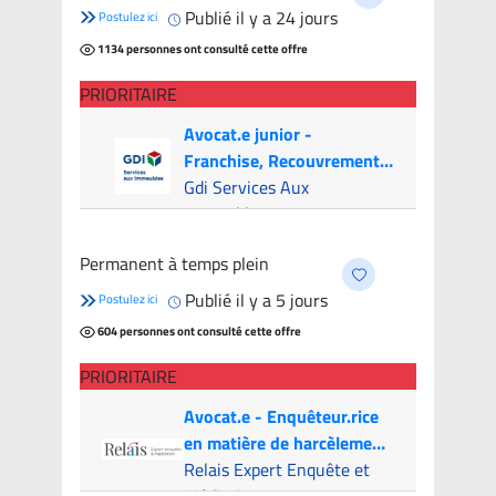
Publié il y a 24 jours
Postulez ici
1134 personnes ont consulté cette offre
PRIORITAIRE
Avocat.e junior -
Franchise, Recouvrement
et Litige (Canada & USA)
Gdi Services Aux
Immeubles
Montréal (Hybride)
- 7
Permanent à temps plein
candidats
Publié il y a 5 jours
Postulez ici
604 personnes ont consulté cette offre
PRIORITAIRE
Avocat.e - Enquêteur.rice
en matière de harcèlement
psychologique
Relais Expert Enquête et