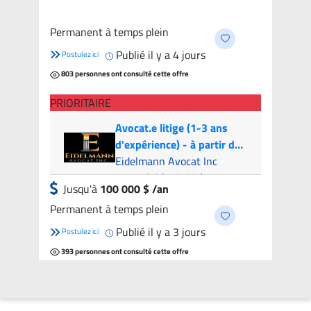
Médiation
Montreal (Hybride)
- 7
Permanent à temps plein
candidats
Publié il y a 4 jours
Postulez ici
803 personnes ont consulté cette offre
PRIORITAIRE
Avocat.e litige (1-3 ans
d'expérience) - à partir de
100k par année | Litigation
Eidelmann Avocat Inc
Attorney (1-3 years of
Montréal (Hybride)
Jusqu'à
100 000 $ /an
experience) - from 100k
Permanent à temps plein
per year
Publié il y a 3 jours
Postulez ici
393 personnes ont consulté cette offre