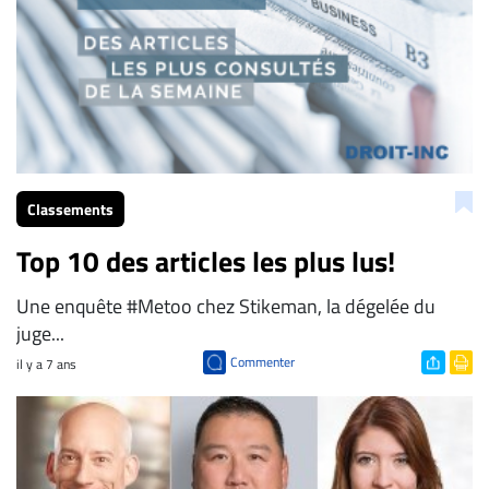
ENTREPRISES
Espace
entreprises
Page
entreprises
Publier
un
Classements
emploi
Top 10 des articles les plus lus!
Publicité
Solutions de
Une enquête #Metoo chez Stikeman, la dégelée du
recrutements
juge...
TROUVEZ-
Commenter
il y a 7 ans
NOUS
Nous
joindre