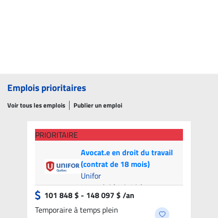
Emplois prioritaires
Voir tous les emplois
Publier un emploi
PRIORITAIRE
Avocat.e en droit du travail
(contrat de 18 mois)
Unifor
Montréal (Hybride)
- 9
101 848 $ - 148 097 $ /an
candidats
Temporaire à temps plein