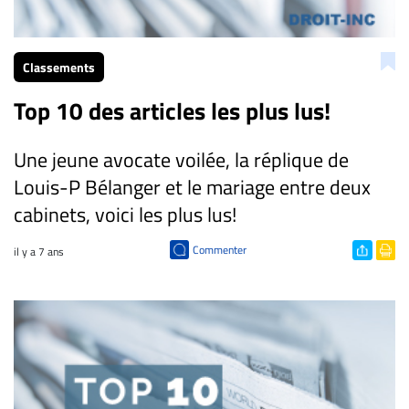
CARRIÈRE
ET
Classements
EMPLOIS
Top 10 des articles les plus lus!
AVOCATS
Une jeune avocate voilée, la réplique de
ET
JURISTES
Louis-P Bélanger et le mariage entre deux
cabinets, voici les plus lus!
Offres
d'emploi
Commenter
il y a 7 ans
Formation
Continue
Métiers
Scoop?
CABINETS
ET