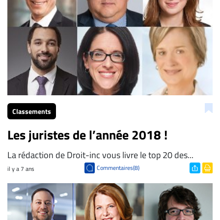
À
propos
Infolettre
S’abonner
FAQ
Politique de
confidentialité
Classements
Les juristes de l’année 2018 !
La rédaction de Droit-inc vous livre le top 20 des...
Commentaires(8)
il y a 7 ans