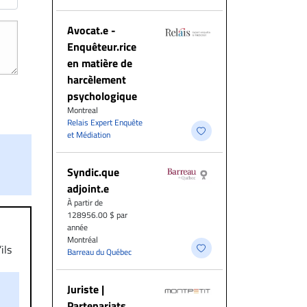
Avocat.e -
Enquêteur.rice
en matière de
harcèlement
psychologique
Montreal
Relais Expert Enquête
et Médiation
Syndic.que
adjoint.e
À partir de
128956.00 $ par
année
Montréal
ils
Barreau du Québec
aire
on.
Juriste |
Partenariats