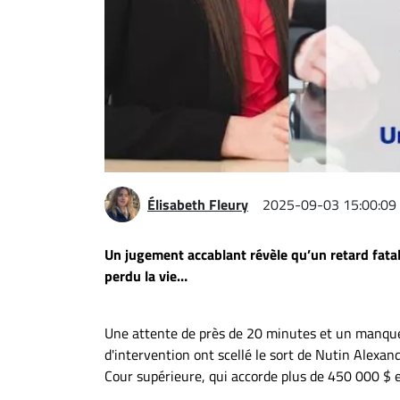
Espace
entreprises
Page
entreprises
Publier
un
emploi
Publicité
Élisabeth Fleury
2025-09-03 15:00:09
Solutions de
recrutements
Un jugement accablant révèle qu’un retard fatal 
TROUVEZ-
perdu la vie…
NOUS
Une attente de près de 20 minutes et un manque
d'intervention ont scellé le sort de Nutin Alexan
Nous
Cour supérieure, qui accorde plus de 450 000 $ 
joindre