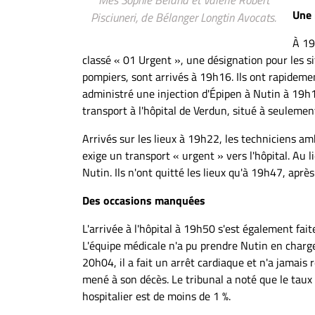
Une 
Pisciuneri, de Bélanger Longtin Avocats.
À 19
classé « 01 Urgent », une désignation pour les s
pompiers, sont arrivés à 19h16. Ils ont rapideme
administré une injection d'Épipen à Nutin à 19h17,
transport à l'hôpital de Verdun, situé à seuleme
Arrivés sur les lieux à 19h22, les techniciens a
exige un transport « urgent » vers l'hôpital. Au l
Nutin. Ils n'ont quitté les lieux qu'à 19h47, aprè
Des occasions manquées
L'arrivée à l'hôpital à 19h50 s'est également fai
L'équipe médicale n'a pu prendre Nutin en charge 
20h04, il a fait un arrêt cardiaque et n'a jamais
mené à son décès. Le tribunal a noté que le taux
hospitalier est de moins de 1 %.