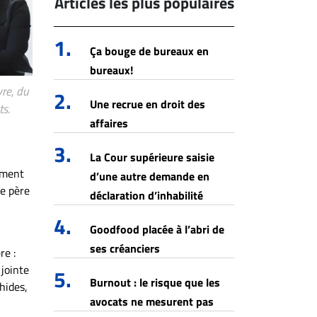
Articles les plus populaires
1.
Ça bouge de bureaux en
bureaux!
re, du
2.
Une recrue en droit des
ts.
affaires
3.
La Cour supérieure saisie
ement
d’une autre demande en
le père
déclaration d’inhabilité
4.
Goodfood placée à l’abri de
ses créanciers
re :
 jointe
5.
Burnout : le risque que les
hides,
avocats ne mesurent pas