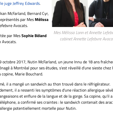
le juge Jeffrey Edwards
.
kan McFarland, Bernard Cyr,
 représentés par Mes
Mélissa
efebvre Avocats.
Mes Mélissa Lonn et Annette Lefebv
ntée par Mes
Sophie Béland
cabinet Annette Lefebvre Avoca
n Avocats.
9 octobre 2017, Nutin McFarland, un jeune Innu de 18 ans fraîch
nagé à Montréal pour ses études, s'est réveillé d'une sieste chez 
a copine, Marie Bouchard.
mé, il a mangé un sandwich au thon trouvé dans le réfrigérateur.
dement, il a ressenti les symptômes d'une réaction allergique sévè
ngeaisons et enflure de la langue et de la gorge. Sa copine, qu'il a
téléphone, a confirmé ses craintes : le sandwich contenait des arac
allergie potentiellement mortelle pour Nutin.