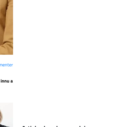
menter
 innu a