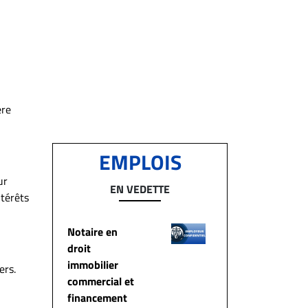
ère
EMPLOIS
ur
EN VEDETTE
ntérêts
Notaire en
droit
immobilier
ers.
commercial et
financement