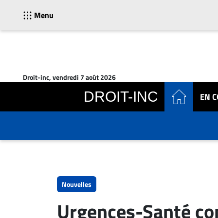
Menu
ACTUALITÉS
Accueil
Droit-inc, vendredi 7 août 2026
En
DROIT-INC
EN 
Continu
Nominations
Bureaux
Conseillers
Juridiques
Campus
Carrière
Nouvelles
Archives
Urgences-Santé co
CARRIÈRE