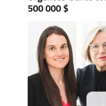
500 000 $
ET
EMPLOIS
AVOCATS
ET
JURISTES
Offres
d'emploi
Formation
Continue
Métiers
Scoop?
CABINETS
ET
ENTREPRISES