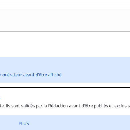
odérateur avant d’être affiché.
s
. Ils sont validés par la Rédaction avant d’être publiés et exclus s’
 diffamatoire. Si malgré cette politique de modération, un comment
iatement contact par courriel (info@droit-inc.com) avec la Rédacti
PLUS
taire sera retiré sur le champ. Vous pouvez également utiliser