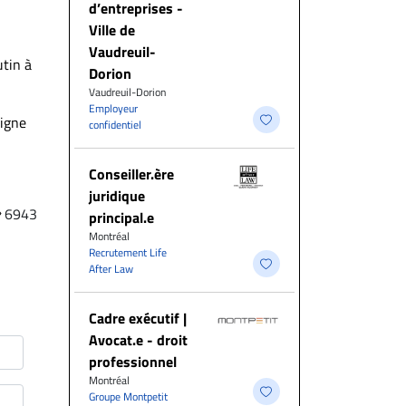
d’entreprises -
Ville de
Vaudreuil-
utin à
Dorion
Vaudreuil-Dorion
Employeur
ligne
confidentiel
Conseiller.ère
juridique
6943
principal.e
Montréal
Recrutement Life
After Law
Cadre exécutif |
Avocat.e - droit
professionnel
Montréal
Groupe Montpetit