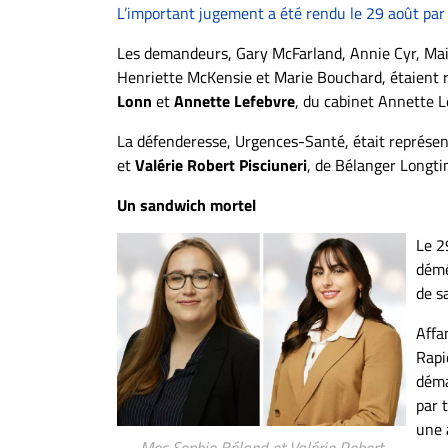
À
L’important jugement a été rendu le 29 août par 
propos
Les demandeurs, Gary McFarland, Annie Cyr, Mai
Infolettre
Henriette McKensie et Marie Bouchard, étaient
S’abonner
Lonn
et
Annette Lefebvre
, du cabinet Annette L
FAQ
La défenderesse, Urgences-Santé, était représe
Politique de
et
Valérie Robert Pisciuneri
, de Bélanger Longti
confidentialité
Un sandwich mortel
Le 2
démé
de s
Affa
Rapi
déma
par 
une 
Mes Sophie Béland et Valérie Robert