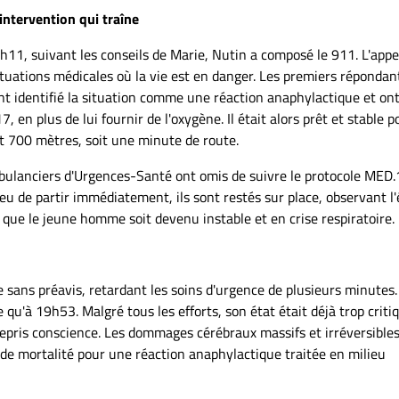
intervention qui traîne
h11, suivant les conseils de Marie, Nutin a composé le 911. L'appe
ituations médicales où la vie est en danger. Les premiers répondan
nt identifié la situation comme une réaction anaphylactique et on
 en plus de lui fournir de l'oxygène. Il était alors prêt et stable p
nt 700 mètres, soit une minute de route.
mbulanciers d'Urgences-Santé ont omis de suivre le protocole MED.
ieu de partir immédiatement, ils sont restés sur place, observant l'
s que le jeune homme soit devenu instable et en crise respiratoire.
te sans préavis, retardant les soins d'urgence de plusieurs minutes.
qu'à 19h53. Malgré tous les efforts, son état était déjà trop criti
 repris conscience. Les dommages cérébraux massifs et irréversible
 de mortalité pour une réaction anaphylactique traitée en milieu