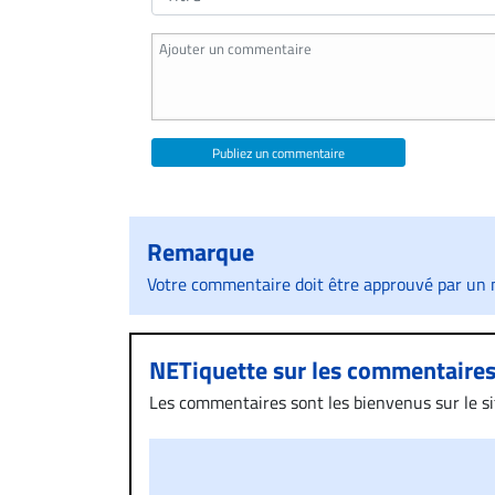
Publiez un commentaire
Remarque
Votre commentaire doit être approuvé par un m
NETiquette sur les commentaire
Les commentaires sont les bienvenus sur le site
présentent un caractère injurieux, raciste ou
publié sur le site vous dérange, prenez imméd
Si votre demande apparait légitime, le commen