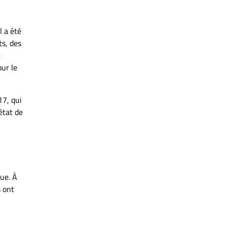
l a été
ts, des
t
our le
17, qui
état de
que. À
s ont