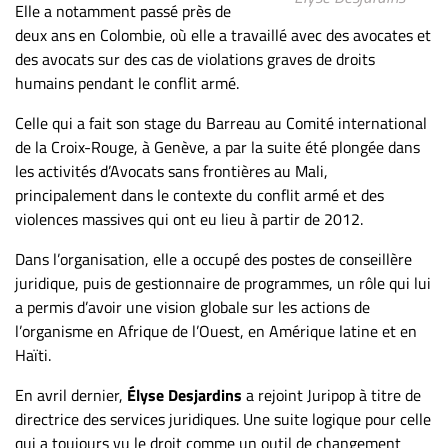
Elle a notamment passé près de
ET
deux ans en Colombie, où elle a travaillé avec des avocates et
ENTREPRISES
des avocats sur des cas de violations graves de droits
Espace
humains pendant le conflit armé.
entreprises
Celle qui a fait son stage du Barreau au Comité international
Page
de la Croix-Rouge, à Genève, a par la suite été plongée dans
entreprises
les activités d’Avocats sans frontières au Mali,
Publier
principalement dans le contexte du conflit armé et des
un
violences massives qui ont eu lieu à partir de 2012.
emploi
Dans l’organisation, elle a occupé des postes de conseillère
Publicité
juridique, puis de gestionnaire de programmes, un rôle qui lui
Solutions de
a permis d’avoir une vision globale sur les actions de
recrutements
l’organisme en Afrique de l’Ouest, en Amérique latine et en
Haïti.
TROUVEZ-
NOUS
En avril dernier,
Élyse Desjardins
a rejoint Juripop à titre de
directrice des services juridiques. Une suite logique pour celle
qui a toujours vu le droit comme un outil de changement