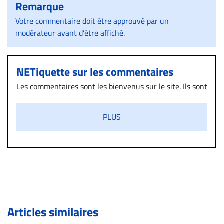
Remarque
Votre commentaire doit être approuvé par un
modérateur avant d’être affiché.
NETiquette sur les commentaires
Les commentaires sont les bienvenus sur le site. Ils sont
validés par la Rédaction avant d’être publiés et exclus
s’ils présentent un caractère injurieux, raciste ou
PLUS
diffamatoire. Si malgré cette politique de modération,
un commentaire publié sur le site vous dérange, prenez
immédiatement contact par courriel (info@droit-
inc.com) avec la Rédaction. Si votre demande apparait
légitime, le commentaire sera retiré sur le champ. Vous
pouvez également utiliser l’espace dédié aux
commentaires pour publier, dans les mêmes conditions
de validation, un droit de réponse.
Articles similaires