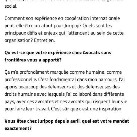
Nous
social.
joindre
À
Comment son expérience en coopération internationale
propos
peut-elle être un atout pour Juripop? Quels sont les
principaux défis et enjeux qui l’attendent au sein de cette
Infolettre
organisation? Entretien.
S’abonner
Qu’est-ce que votre expérience chez Avocats sans
FAQ
frontières vous a apporté?
Politique de
confidentialité
Ça m’a profondément marquée comme humaine, comme
professionnelle. C’est fondamental dans mon parcours. J’ai
appris beaucoup des défenseurs et des défenseuses des
droits humains avec lesquels j’ai collaboré dans différents
pays, avec ces avocates et ces avocats qui risquent leur vie
pour faire leur travail. C’est sûr que c’est une inspiration.
Vous êtes chez Juripop depuis avril, quel est votre mandat
exactement?