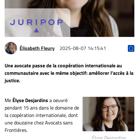
Archives
CARRIÈRE
ET
EMPLOIS
Élisabeth Fleury
2025-08-07 14:15:41
AVOCATS
ET
Une avocate passe de la coopération internationale au
JURISTES
communautaire avec le même objectif: améliorer l’accès à la
justice.
Offres
d'emploi
Formation
Me
Élyse Desjardins
a oeuvré
Continue
pendant 15 ans dans le domaine de
la coopération internationale, dont
Métiers
une douzaine chez Avocats sans
Scoop?
Frontières.
CABINETS
Élyse Desjardins