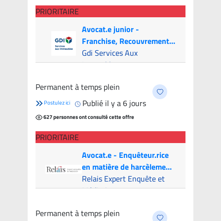
PRIORITAIRE
Avocat.e junior -
Franchise, Recouvrement
et Litige (Canada & USA)
Gdi Services Aux
Immeubles
Montréal (Hybride)
- 7
Permanent à temps plein
candidats
Publié il y a 6 jours
Postulez ici
627 personnes ont consulté cette offre
PRIORITAIRE
Avocat.e - Enquêteur.rice
en matière de harcèlement
psychologique
Relais Expert Enquête et
Médiation
Montreal (Hybride)
- 7
Permanent à temps plein
candidats