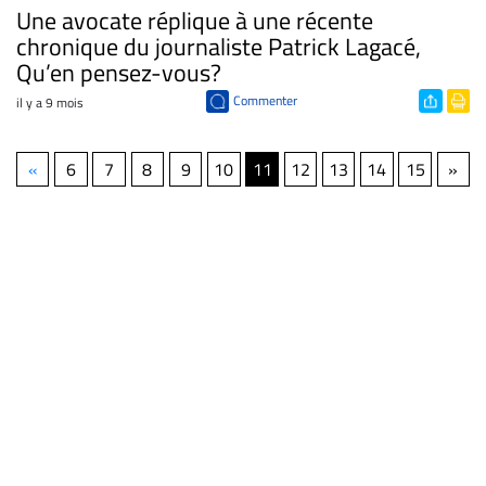
Une avocate réplique à une récente
chronique du journaliste Patrick Lagacé,
Qu’en pensez-vous?
Commenter
il y a 9 mois
«
6
7
8
9
10
11
12
13
14
15
»