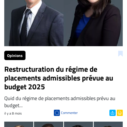
ENTREPRISES
Espace
entreprises
Page
entreprises
Publier
un
Opinions
emploi
Restructuration du régime de
Publicité
placements admissibles prévue au
Solutions de
budget 2025
recrutements
TROUVEZ-
Quid du régime de placements admissibles prévu au
NOUS
budget...
Commenter
il y a 8 mois
Nous
joindre