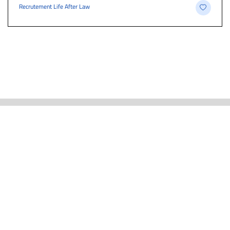
Recrutement Life After Law
ACTUALITÉS
CARRIÈRE ET EMPLOIS
EMPLOIS PAR PROFESSION
À PROPOS
TROUVEZ-NOUS