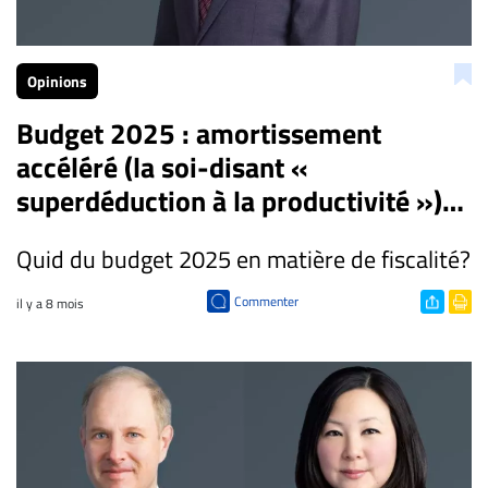
CARRIÈRE
ET
Opinions
EMPLOIS
Budget 2025 : amortissement
AVOCATS
accéléré (la soi-disant «
ET
superdéduction à la productivité »)
JURISTES
et lutte contre le report d’imposition
Quid du budget 2025 en matière de fiscalité?
Offres
au moyen de paliers de sociétés
d'emploi
Commenter
il y a 8 mois
Formation
Continue
Métiers
Scoop?
CABINETS
ET