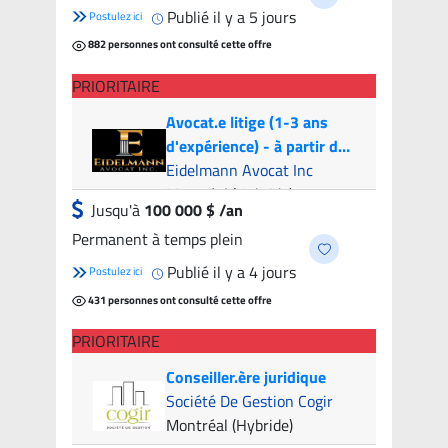
Publié il y a 5 jours
Postulez ici
882 personnes ont consulté cette offre
PRIORITAIRE
Avocat.e litige (1-3 ans
d'expérience) - à partir de
100k par année | Litigation
Eidelmann Avocat Inc
Attorney (1-3 years of
Montréal (Hybride)
Jusqu'à
100 000 $ /an
experience) - from 100k
Permanent à temps plein
per year
Publié il y a 4 jours
Postulez ici
431 personnes ont consulté cette offre
PRIORITAIRE
Conseiller.ère juridique
Société De Gestion Cogir
Montréal (Hybride)