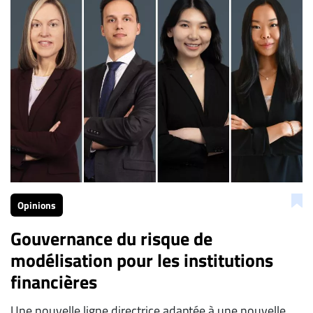
À
propos
Infolettre
S’abonner
FAQ
Politique de
confidentialité
Opinions
Gouvernance du risque de
modélisation pour les institutions
financières
Une nouvelle ligne directrice adaptée à une nouvelle