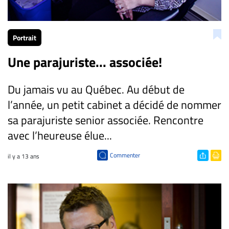
CARRIÈRE
ET
Portrait
EMPLOIS
Une parajuriste... associée!
AVOCATS
Du jamais vu au Québec. Au début de
ET
JURISTES
l’année, un petit cabinet a décidé de nommer
sa parajuriste senior associée. Rencontre
Offres
avec l’heureuse élue...
d'emploi
Formation
Commenter
il y a 13 ans
Continue
Métiers
Scoop?
CABINETS
ET