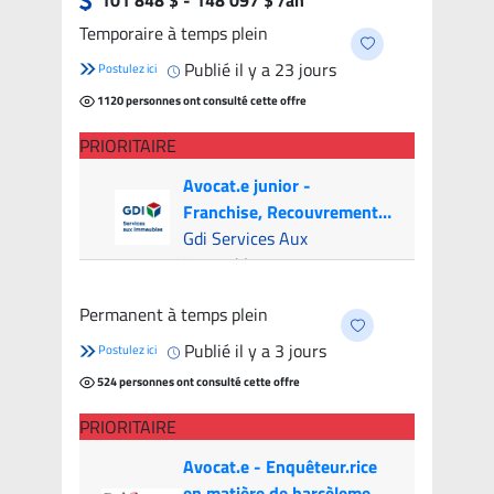
101 848 $ - 148 097 $ /an
candidats
Temporaire à temps plein
Publié il y a 23 jours
Postulez ici
1120 personnes ont consulté cette offre
PRIORITAIRE
Avocat.e junior -
Franchise, Recouvrement
et Litige (Canada & USA)
Gdi Services Aux
Immeubles
Montréal (Hybride)
- 6
Permanent à temps plein
candidats
Publié il y a 3 jours
Postulez ici
524 personnes ont consulté cette offre
PRIORITAIRE
Avocat.e - Enquêteur.rice
en matière de harcèlement