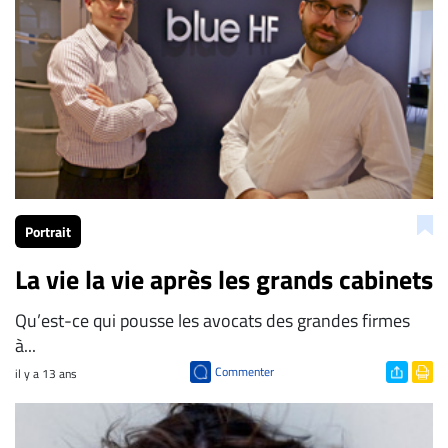
À
propos
Infolettre
S’abonner
FAQ
Politique de
confidentialité
Portrait
La vie la vie après les grands cabinets
Qu’est-ce qui pousse les avocats des grandes firmes
à...
Commenter
il y a 13 ans