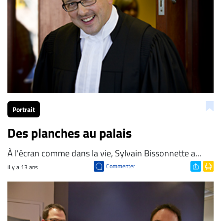
ENTREPRISES
Espace
entreprises
Page
entreprises
Publier
un
emploi
Portrait
Publicité
Des planches au palais
Solutions de
recrutements
À l'écran comme dans la vie, Sylvain Bissonnette a...
TROUVEZ-
Commenter
il y a 13 ans
NOUS
Nous
joindre