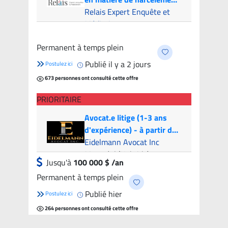
psychologique
Relais Expert Enquête et
Médiation
Montreal (Hybride)
- 6
Permanent à temps plein
candidats
Publié il y a 2 jours
Postulez ici
673 personnes ont consulté cette offre
PRIORITAIRE
Avocat.e litige (1-3 ans
d'expérience) - à partir de
100k par année | Litigation
Eidelmann Avocat Inc
Attorney (1-3 years of
Montréal (Hybride)
Jusqu'à
100 000 $ /an
experience) - from 100k
Permanent à temps plein
per year
Publié hier
Postulez ici
264 personnes ont consulté cette offre