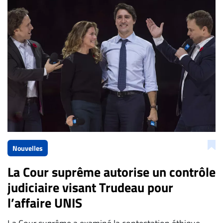
À
propos
Infolettre
S’abonner
FAQ
Politique de
confidentialité
Nouvelles
La Cour suprême autorise un contrôle
judiciaire visant Trudeau pour
l’affaire UNIS