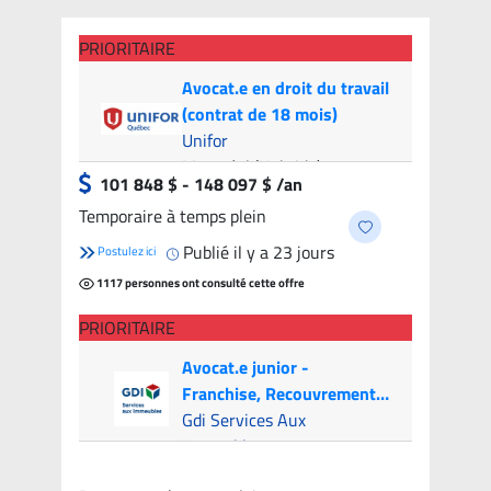
PRIORITAIRE
Avocat.e en droit du travail
(contrat de 18 mois)
Unifor
Montréal (Hybride)
- 9
101 848 $ - 148 097 $ /an
candidats
Temporaire à temps plein
Publié il y a 23 jours
Postulez ici
1117 personnes ont consulté cette offre
PRIORITAIRE
Avocat.e junior -
Franchise, Recouvrement
et Litige (Canada & USA)
Gdi Services Aux
Immeubles
Montréal (Hybride)
- 6