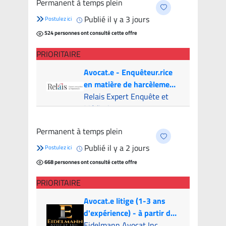
Permanent à temps plein
candidats
Publié il y a 3 jours
Postulez ici
524 personnes ont consulté cette offre
PRIORITAIRE
Avocat.e - Enquêteur.rice
en matière de harcèlement
psychologique
Relais Expert Enquête et
Médiation
Montreal (Hybride)
- 5
Permanent à temps plein
candidats
Publié il y a 2 jours
Postulez ici
668 personnes ont consulté cette offre
PRIORITAIRE
Avocat.e litige (1-3 ans
d'expérience) - à partir de
100k par année | Litigation
Eidelmann Avocat Inc