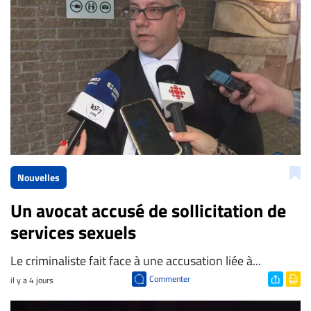
ENTREPRISES
Espace
entreprises
Page
entreprises
Publier
un
emploi
Publicité
Nouvelles
Solutions de
Un avocat accusé de sollicitation de
recrutements
services sexuels
TROUVEZ-
NOUS
Le criminaliste fait face à une accusation liée à...
Commenter
il y a 4 jours
Nous
joindre