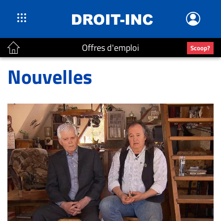
Offres d'emploi
Scoop?
ACTUALITÉS
Nouvelles
Accueil
En
Continu
Nominations
Bureaux
Conseillers
Juridiques
Campus
Carrière
Archives