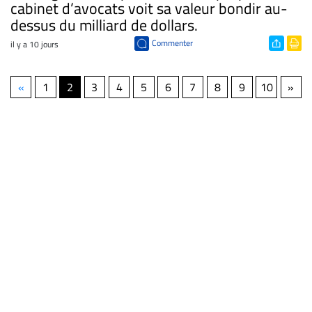
cabinet d’avocats voit sa valeur bondir au-
dessus du milliard de dollars.
Commenter
il y a 10 jours
«
1
2
3
4
5
6
7
8
9
10
»