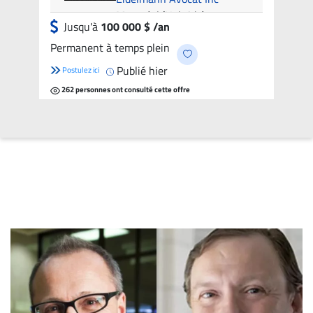
Attorney (1-3 years of
Montréal (Hybride)
Jusqu'à
100 000 $ /an
experience) - from 100k
Permanent à temps plein
per year
Publié hier
Postulez ici
262 personnes ont consulté cette offre