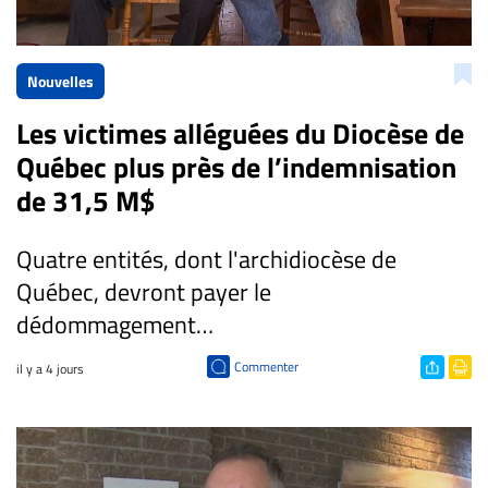
CARRIÈRE
ET
Nouvelles
EMPLOIS
Les victimes alléguées du Diocèse de
AVOCATS
Québec plus près de l’indemnisation
ET
de 31,5 M$
JURISTES
Quatre entités, dont l'archidiocèse de
Offres
d'emploi
Québec, devront payer le
Formation
dédommagement…
Continue
Commenter
il y a 4 jours
Métiers
Scoop?
CABINETS
ET