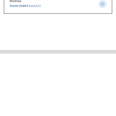
Montréal
Savoie Joubert s.e.n.c.r.l.
ACTUALITÉS
CARRIÈRE ET EMPLOIS
EMPLOIS PAR PROFESSION
À PROPOS
TROUVEZ-NOUS