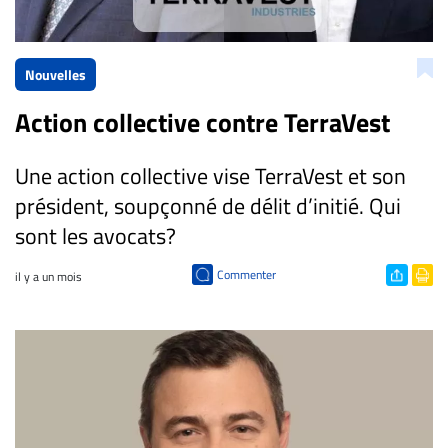
CARRIÈRE
ET
Nouvelles
EMPLOIS
Action collective contre TerraVest
AVOCATS
Une action collective vise TerraVest et son
ET
JURISTES
président, soupçonné de délit d’initié. Qui
sont les avocats?
Offres
d'emploi
Commenter
il y a un mois
Formation
Continue
Métiers
Scoop?
CABINETS
ET