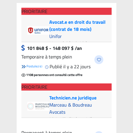
PRIORITAIRE
Avocat.e en droit du travail
(contrat de 18 mois)
Unifor
Montréal (Hybride)
- 8
101 848 $ - 148 097 $ /an
candidats
Temporaire à temps plein
Publié il y a 22 jours
Postulez ici
1108 personnes ont consulté cette offre
PRIORITAIRE
Technicien.ne juridique
Marceau & Boudreau
Avocats
Blainville (Présentiel)
- 6
candidats
Permanent à temps plein