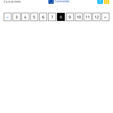
Commenter
il y a un mois
«
3
4
5
6
7
8
9
10
11
12
»