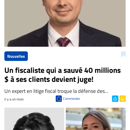
ENTREPRISES
Espace
entreprises
Page
entreprises
Publier
un
Nouvelles
emploi
Un fiscaliste qui a sauvé 40 millions
Publicité
$ à ses clients devient juge!
Solutions de
recrutements
Un expert en litige fiscal troque la défense des...
TROUVEZ-
Commenter
il y a un mois
NOUS
Nous
joindre