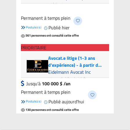
Médiation
Montreal (Hybride)
- 5
Permanent à temps plein
candidats
Publié hier
Postulez ici
561 personnes ont consulté cette offre
PRIORITAIRE
Avocat.e litige (1-3 ans
d'expérience) - à partir de
100k par année | Litigation
Eidelmann Avocat Inc
Attorney (1-3 years of
Montréal (Hybride)
Jusqu'à
100 000 $ /an
experience) - from 100k
Permanent à temps plein
per year
Publié aujourd'hui
Postulez ici
130 personnes ont consulté cette offre