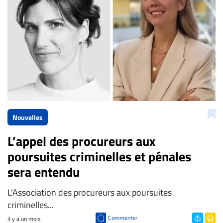
À
propos
Infolettre
S’abonner
FAQ
Politique de
confidentialité
Nouvelles
L’appel des procureurs aux
poursuites criminelles et pénales
sera entendu
L'Association des procureurs aux poursuites
criminelles...
Commenter
il y a un mois