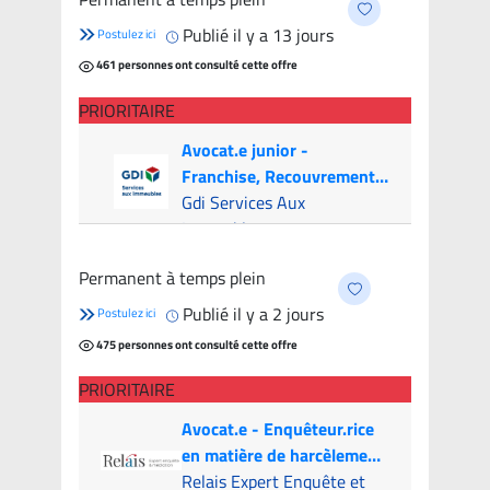
Publié il y a 13 jours
Postulez ici
461 personnes ont consulté cette offre
PRIORITAIRE
Avocat.e junior -
Franchise, Recouvrement
et Litige (Canada & USA)
Gdi Services Aux
Immeubles
Montréal (Hybride)
- 6
Permanent à temps plein
candidats
Publié il y a 2 jours
Postulez ici
475 personnes ont consulté cette offre
PRIORITAIRE
Avocat.e - Enquêteur.rice
en matière de harcèlement
psychologique
Relais Expert Enquête et