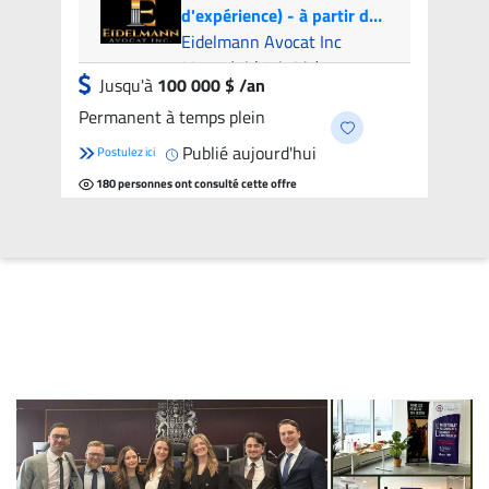
d'expérience) - à partir de
100k par année | Litigation
Eidelmann Avocat Inc
Attorney (1-3 years of
Montréal (Hybride)
Jusqu'à
100 000 $ /an
experience) - from 100k
Permanent à temps plein
per year
Publié aujourd'hui
Postulez ici
180 personnes ont consulté cette offre