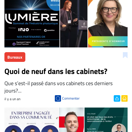
ENTREPRISES
Espace
entreprises
Page
entreprises
Publier
un
Bureaux
emploi
Quoi de neuf dans les cabinets?
Publicité
Solutions de
Que s’est-il passé dans vos cabinets ces derniers
recrutements
jours?...
TROUVEZ-
Commenter
il y a un an
NOUS
Nous
joindre