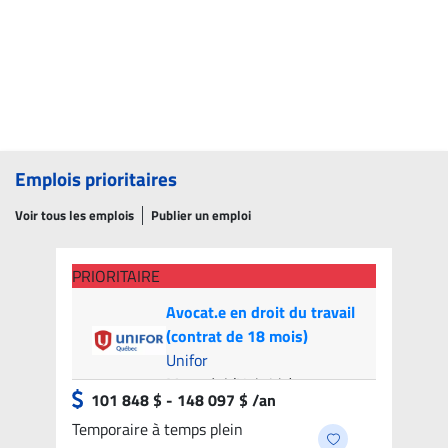
Emplois prioritaires
Voir tous les emplois
Publier un emploi
PRIORITAIRE
Avocat.e en droit du travail
(contrat de 18 mois)
Unifor
Montréal (Hybride)
- 8
101 848 $ - 148 097 $ /an
candidats
Temporaire à temps plein