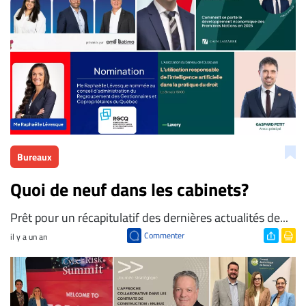
À
propos
Infolettre
S’abonner
FAQ
Politique de
confidentialité
Bureaux
Quoi de neuf dans les cabinets?
​Prêt pour un récapitulatif des dernières actualités de...
Commenter
il y a un an