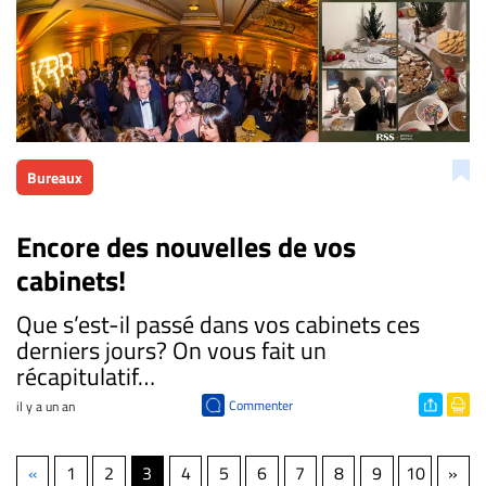
Bureaux
Encore des nouvelles de vos
cabinets!
​Que s’est-il passé dans vos cabinets ces
derniers jours? On vous fait un
récapitulatif…
Commenter
il y a un an
«
1
2
3
4
5
6
7
8
9
10
»