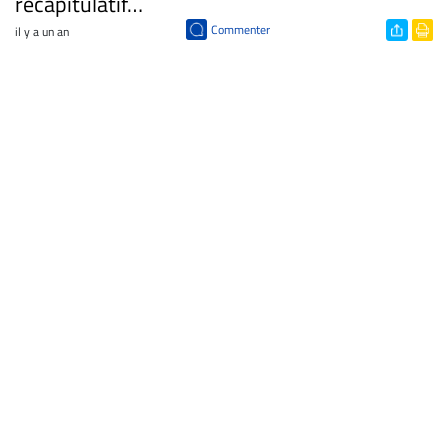
récapitulatif…
Commenter
il y a un an