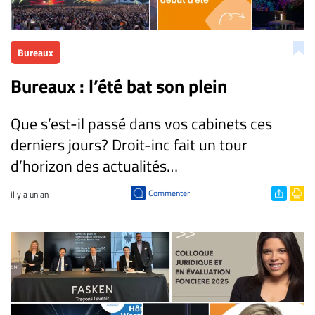
CARRIÈRE
ET
Bureaux
EMPLOIS
Bureaux : l’été bat son plein
AVOCATS
Que s’est-il passé dans vos cabinets ces
ET
JURISTES
derniers jours? Droit-inc fait un tour
d’horizon des actualités…
Offres
d'emploi
Commenter
il y a un an
Formation
Continue
Métiers
Scoop?
CABINETS
ET