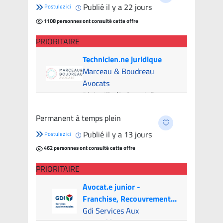
Publié il y a 22 jours
Postulez ici
1108 personnes ont consulté cette offre
PRIORITAIRE
Technicien.ne juridique
Marceau & Boudreau
Avocats
Blainville (Présentiel)
- 6
candidats
Permanent à temps plein
Publié il y a 13 jours
Postulez ici
462 personnes ont consulté cette offre
PRIORITAIRE
Avocat.e junior -
Franchise, Recouvrement
et Litige (Canada & USA)
Gdi Services Aux
Immeubles