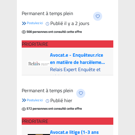
Montréal (Hybride)
- 6
Permanent à temps plein
candidats
Publié il y a 2 jours
Postulez ici
500 personnes ont consulté cette offre
PRIORITAIRE
Avocat.e - Enquêteur.rice
en matière de harcèlement
psychologique
Relais Expert Enquête et
Médiation
Montreal (Hybride)
- 5
Permanent à temps plein
candidats
Publié hier
Postulez ici
572 personnes ont consulté cette offre
PRIORITAIRE
Avocat.e litige (1-3 ans